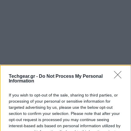
Techgear.gr -
Do Not Process My Personal
Information
Το παρακάτω video είναι απόσπασμα από
εκπαιδευτική εκπομπή της δεκαετίας του '90 με θέμα
If you wish to opt-out of the sale, sharing to third parties, or
την τεχνολογία και τους υπολογιστές και
processing of your personal or sensitive information for
τηλεπαρουσιάστρια την Kim Komando. Μεγάλο
targeted advertising by us, please use the below opt-out
ενδιαφέρον έχει η εξήγηση της τηλεπαρουσιάστριας
section to confirm your selection. Please note that after your
opt-out request is processed you may continue seeing
για το τι είναι hardware, DOS, Microsoft Windows και
interest-based ads based on personal information utilized by
πολλά άλλα: