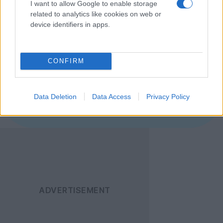
I want to allow Google to enable storage
δις., και εάν όλα πάνε καλά θα λειτουργήσει το 2018.
related to analytics like cookies on web or
[πηγή
Space
]
device identifiers in apps.
Ακολουθήστε το
CONFIRM
Techgear.gr στο Google
News
για να
ενημερώνεστε άμεσα
Data Deletion
Data Access
Privacy Policy
για όλα τα νέα άρθρα!