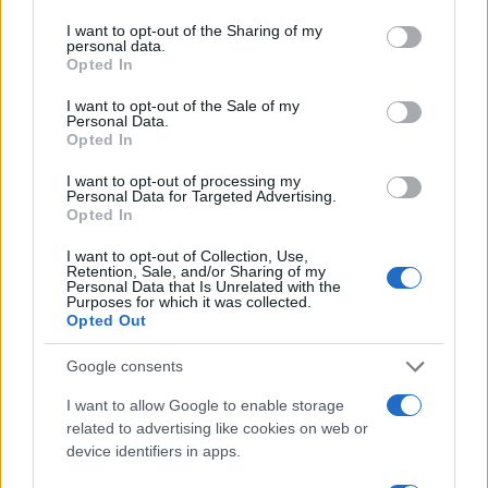
services and may gather and store information including but
not limited to your visit or usage behaviour. You may click to
I want to opt-out of the Sharing of my
personal data.
grant or deny consent to Google and its third-party tags to
Opted In
use your data for below specified purposes in below Google
consent section.
I want to opt-out of the Sale of my
Personal Data.
Opted In
I want to opt-out of processing my
Personal Data for Targeted Advertising.
Opted In
I want to opt-out of Collection, Use,
Retention, Sale, and/or Sharing of my
Το όνομα που δόθηκε δεν είναι τυχαίο, καθώς ο
Personal Data that Is Unrelated with the
Purposes for which it was collected.
πρωτεύον καθρέπτης
του τηλεσκοπίου θα έχει
Opted Out
πλάτος
42 μέτρα
(!), κάνοντας τα υπόλοιπα μεγάλα
τηλεσκόπια να φαίνονται μικροσκοπικά μπροστά του
Google consents
(το τηλεσκόπιο της
Χαβάη
έχει καθρέπτη πλάτους 10
I want to allow Google to enable storage
μέτρων...).
related to advertising like cookies on web or
device identifiers in apps.
Η κατασκευή του θα κοστίσει περισσότερο από €1