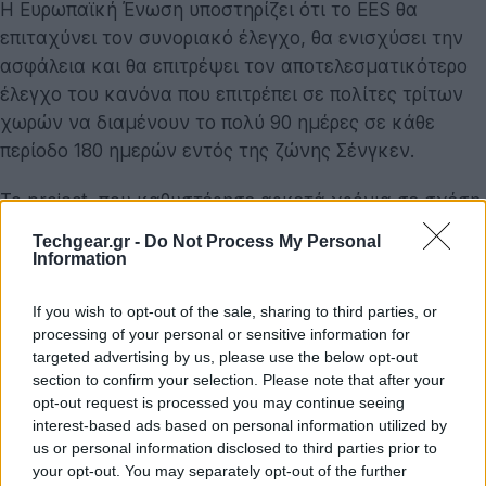
Η Ευρωπαϊκή Ένωση υποστηρίζει ότι το EES θα
επιταχύνει τον συνοριακό έλεγχο, θα ενισχύσει την
ασφάλεια και θα επιτρέψει τον αποτελεσματικότερο
έλεγχο του κανόνα που επιτρέπει σε πολίτες τρίτων
χωρών να διαμένουν το πολύ 90 ημέρες σε κάθε
περίοδο 180 ημερών εντός της ζώνης Σένγκεν.
Το project, που καθυστέρησε αρκετά χρόνια σε σχέση
με τον αρχικό προγραμματισμό, θα διαχειρίζεται η
Techgear.gr -
Do Not Process My Personal
eu-LISA
, ο οργανισμός της ΕΕ για τα μεγάλης
Information
κλίμακας πληροφοριακά συστήματα στους τομείς
If you wish to opt-out of the sale, sharing to third parties, or
ελευθερίας, ασφάλειας και δικαιοσύνης. Η έδρα του
processing of your personal or sensitive information for
βρίσκεται στο Ταλίν της Εσθονίας. Η βάση δεδομένων
targeted advertising by us, please use the below opt-out
θα περιλαμβάνει στοιχεία διαβατηρίων, όπως
section to confirm your selection. Please note that after your
ονοματεπώνυμο και ημερομηνία γέννησης, τις
opt-out request is processed you may continue seeing
ημερομηνίες και τοποθεσίες εισόδου και εξόδου,
interest-based ads based on personal information utilized by
us or personal information disclosed to third parties prior to
καθώς και αν υπήρξε άρνηση εισόδου. Τα βιομετρικά
your opt-out. You may separately opt-out of the further
δεδομένα θα αποθηκεύονται σε ειδικό σύστημα