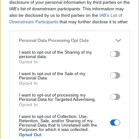
disclosure of your personal information by third parties on the
ταυτοποίησης.
IAB’s list of downstream participants. This information may
also be disclosed by us to third parties on the
IAB’s List of
Οι περισσότερες καταχωρήσεις θα διατηρούνται για
Downstream Participants
that may further disclose it to other
third parties.
τρία χρόνια
, αλλά αν δεν υπάρχει καταγεγραμμένη
έξοδος, η διατήρηση θα επεκτείνεται σε πέντε χρόνια
Please note that this website/app uses one or more Google
Personal Data Processing Opt Outs
από την ημερομηνία λήξης της επιτρεπόμενης
services and may gather and store information including but
not limited to your visit or usage behaviour. You may click to
I want to opt-out of the Sharing of my
παραμονής. Παρά τις βελτιώσεις που έγιναν σε σχέση
personal data.
grant or deny consent to Google and its third-party tags to
με τα αρχικά σχέδια, οργανώσεις όπως η
European
Opted In
use your data for below specified purposes in below Google
Digital Rights
έχουν ήδη εκφράσει ανησυχίες ότι το
consent section.
I want to opt-out of the Sale of my
επίπεδο συλλογής δεδομένων είναι δυσανάλογο και
Personal Data.
Opted In
περιττό.
I want to opt-out of processing my
Personal Data for Targeted Advertising.
Ειδικό ενδιαφέρον παρουσιάζει η περίπτωση του
Opted In
Ηνωμένου Βασιλείου, το οποίο φιλοξενεί συνοριακούς
ελέγχους της ΕΕ σε κομβικά σημεία όπως το λιμάνι
I want to opt-out of Collection, Use,
Retention, Sale, and/or Sharing of my
του Dover, το Folkestone για το Eurotunnel και τον
Personal Data that Is Unrelated with the
Purposes for which it was collected.
σταθμό St Pancras στο Λονδίνο για τα τρένα Eurostar.
Opted Out