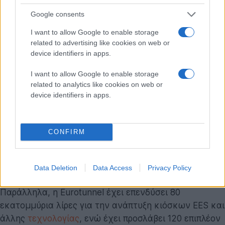
Η βρετανική κυβέρνηση έχει διαθέσει 3,5
Google consents
εκατομμύρια λίρες σε κάθε έναν από αυτούς τους
τερματικούς σταθμούς για την εγκατάσταση ειδικών
I want to allow Google to enable storage
υποδομών καταχώρησης.
related to advertising like cookies on web or
device identifiers in apps.
Η Eurostar θα ξεκινήσει από τον Ιανουάριο να
I want to allow Google to enable storage
προσφέρει τη δυνατότητα καταχώρησης πρώτα στους
related to analytics like cookies on web or
κατόχους premium εισιτηρίων και μέλη
device identifiers in apps.
προγραμμάτων, πριν το σύστημα επεκταθεί σε όλους
τους ταξιδιώτες μέσω των σταθμών St Pancras και
Paris Gare du Nord. Στο Λονδίνο έχουν ήδη
CONFIRM
εγκατασταθεί 49 κιόσκια, με την εταιρεία να
διαβεβαιώνει ότι η διαδικασία θα διαρκεί μόλις δύο
Data Deletion
Data Access
Privacy Policy
λεπτά.
Παράλληλα, η Eurotunnel έχει επενδύσει 80
εκατομμύρια λίρες για την ανάπτυξη κιόσκων EES και
άλλης
τεχνολογίας
, ενώ έχει προσλάβει 120 επιπλέον