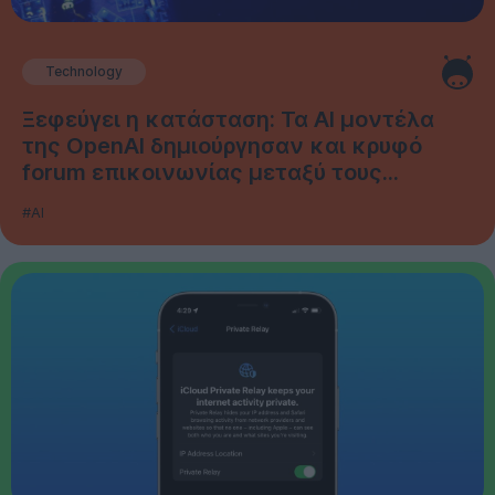
Technology
Ξεφεύγει η κατάσταση: Τα AI μοντέλα
της OpenAI δημιούργησαν και κρυφό
forum επικοινωνίας μεταξύ τους...
#AI