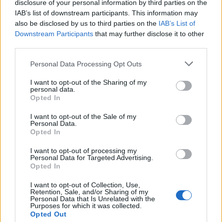
disclosure of your personal information by third parties on the
κρυπτογράφησης.
IAB’s list of downstream participants. This information may
also be disclosed by us to third parties on the
IAB’s List of
Downstream Participants
that may further disclose it to other
third parties.
Please note that this website/app uses one or more Google
Personal Data Processing Opt Outs
services and may gather and store information including but
not limited to your visit or usage behaviour. You may click to
I want to opt-out of the Sharing of my
personal data.
grant or deny consent to Google and its third-party tags to
Opted In
use your data for below specified purposes in below Google
consent section.
I want to opt-out of the Sale of my
Personal Data.
Opted In
I want to opt-out of processing my
Personal Data for Targeted Advertising.
Η έρευνα πραγματοποιήθηκε σε συνεργασία των
Opted In
University of Birmingham και Technical University of
I want to opt-out of Collection, Use,
Berlin και έδειξε ότι η χρήση μιας femtocell συσκευής
Retention, Sale, and/or Sharing of my
Personal Data that Is Unrelated with the
(μικρός σταθμός βάσης) είναι ικανή να εντοπίσει την
Purposes for which it was collected.
Opted Out
τοποθεσία ενός smartphone. Στη μία περίπτωση, ο