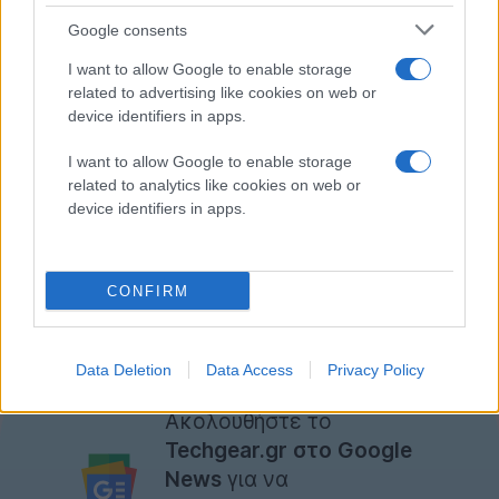
επιτιθέμενος μπορεί να αποκαλύψει το Temporary
Google consents
Mobile Subscriber Identity (TMSI) της συσκευής και
I want to allow Google to enable storage
στην άλλη, να υποκλέψει το Authentication and Key
related to advertising like cookies on web or
Agreement (AKA) request που κάνει ένα τηλέφωνο και
device identifiers in apps.
να το αποστείλει σε όλες τις συσκευές που
βρίσκονται στην περιοχή.
I want to allow Google to enable storage
related to analytics like cookies on web or
device identifiers in apps.
Οι ερευνητές έχουν αποστείλει τα ευρήματά τους στο
3GPP εδώ και έξι μήνες και την ερχόμενη εβδομάδα
αναμένεται να τα παρουσιάσουν στο ACM Conference
CONFIRM
on Computer and Communications Security.
[via
Mashable
]
Data Deletion
Data Access
Privacy Policy
Ακολουθήστε το
Techgear.gr στο Google
News
για να