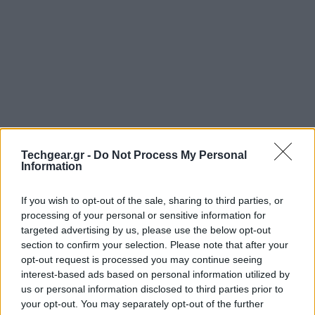
Techgear.gr -
Do Not Process My Personal
Information
If you wish to opt-out of the sale, sharing to third parties, or
processing of your personal or sensitive information for
Ερευνητές εντόπισαν σοβαρότατο κενό ασφαλείας
targeted advertising by us, please use the below opt-out
στον κώδικα που χρησιμοποιείται για τη σύνδεση των
section to confirm your selection. Please note that after your
smartphones
σε 3G δίκτυα, το οποίο επιτρέπει σε
opt-out request is processed you may continue seeing
τρίτους να ανιχνεύουν τη γεωγραφική τοποθεσία της
interest-based ads based on personal information utilized by
συσκευής και μάλιστα χωρίς τη χρήση
us or personal information disclosed to third parties prior to
your opt-out. You may separately opt-out of the further
εξειδικευμένου εξοπλισμού και διαδικασίων