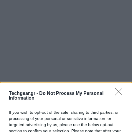
Μέχρι στιγμής διαθέτει περίπου 250 εφαρμογές (από Call of Duty
4 μέχρι Adobe Photoshop Elements), ενώ η λειτουργία του είναι
Techgear.gr -
Do Not Process My Personal
παρόμοια με αυτή του Mac App Store, δηλαδή login, επιλογή
Information
εφαρμογής, πληρωμή και download στον υπολογιστή.
Η Amazon βασίζει την επιτυχία του νέου της καταστήματος στο
If you wish to opt-out of the sale, sharing to third parties, or
γεγονός ότι μπορεί να προσφέρει σημαντικές εκπτώσεις στις
processing of your personal or sensitive information for
περισσότερες από τις εφαρμογές. Επιπλέον, θα μπορούσε να
targeted advertising by us, please use the below opt-out
προσφέρει και τη "free app of the day", όπως κάνει δηλαδή στο
section to confirm your selection. Please note that after your
Amazon Android Appstore
, αλλά μέχρι τώρα δεν έχει