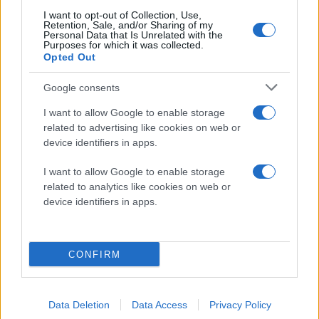
I want to opt-out of Collection, Use,
Retention, Sale, and/or Sharing of my
Personal Data that Is Unrelated with the
Cinema
Purposes for which it was collected.
Opted Out
Google consents
The Thomas Crown Affair: Πρώτο
επίσημο trailer για το remake με τον
I want to allow Google to enable storage
related to advertising like cookies on web or
Michael B. Jordan
device identifiers in apps.
I want to allow Google to enable storage
related to analytics like cookies on web or
Technology
device identifiers in apps.
Απευθείας δορυφορικό σήμα στα
CONFIRM
smartphones από το 2028 ετοιμάζει η
Amazon
Data Deletion
Data Access
Privacy Policy