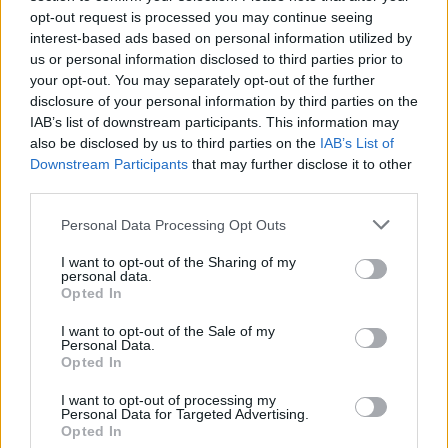
επιβεβαιώσει κάτι τέτοιο.
opt-out request is processed you may continue seeing
interest-based ads based on personal information utilized by
Μπορείτε να ρίξετε μια πρώτη ματιά στο
Amazon Mac Download
us or personal information disclosed to third parties prior to
Store
και να βγάλετε τα συμπεράσματα σας.
your opt-out. You may separately opt-out of the further
disclosure of your personal information by third parties on the
[πηγή
Macuser
]
IAB’s list of downstream participants. This information may
also be disclosed by us to third parties on the
IAB’s List of
Ακολουθήστε το
Techgear.gr στο Google News
για να
Downstream Participants
that may further disclose it to other
ενημερώνεστε άμεσα για όλα τα νέα άρθρα!
third parties.
Διαβάστε επίσης
Please note that this website/app uses one or more Google
Personal Data Processing Opt Outs
services and may gather and store information including but
not limited to your visit or usage behaviour. You may click to
I want to opt-out of the Sharing of my
personal data.
grant or deny consent to Google and its third-party tags to
Entertainment
Opted In
use your data for below specified purposes in below Google
consent section.
I want to opt-out of the Sale of my
Personal Data.
Opted In
God of War: Ο Dave Bautista κοντά στον
ρόλο του Kratos για την τηλεοπτική
I want to opt-out of processing my
Personal Data for Targeted Advertising.
μεταφορά
Opted In