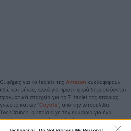
Οι φήμες για τα tablets της
Amazon
κυκλοφορούν
εδώ και μήνες, αλλά για πρώτη φορά δημοσιεύονται
πραγματικά στοιχεία για το 7'' tablet της εταιρίας,
γνωστό και ως "
Coyote
", από την ιστοσελίδα
TechCrunch, η οποία είχε την ευκαιρία για ένα
preview της συσκευής χωρίς, όμως, να της
επιτρέπεται η δημοσίευση εικόνων.
Techgear.gr -
Do Not Process My Personal