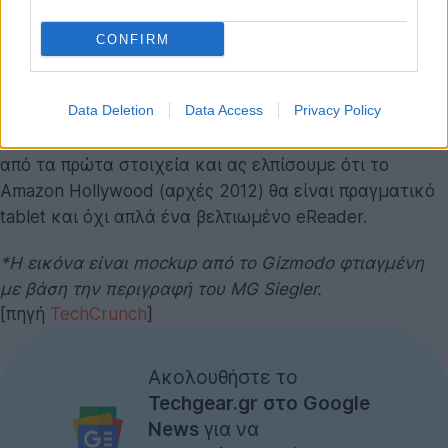
πιστεύει ότι διαθέτει μονοπύρηνο επεξεργαστή,
αποθηκευτικό χώρο 6GB και καθόλου κάμερες.
CONFIRM
Το πρώτο tablet της Amazon αναμένεται ότι θα
Data Deletion
Data Access
Privacy Policy
κυκλοφορήσει στο τέλος Νοεμβρίου σε τιμή $250
(περίπου €175). Η αλήθεια είναι ότι απογοητεύκαμε
από τα πρώτα στοιχεία και ας ελπίσουμε ότι το
Amazon Hollywood (αρχές 2012) θα είναι πραγματικό
tablet και όχι απλά ένα βελτιωμένο eReader.
*Η εικόνα είναι mockup από το Gizmodo φτιαγμένη
με βάση την περιγραφή του MG Siegler.
[πηγή
TechCrunch
]
Ακολουθήστε το
Techgear.gr στο Google
News
για να