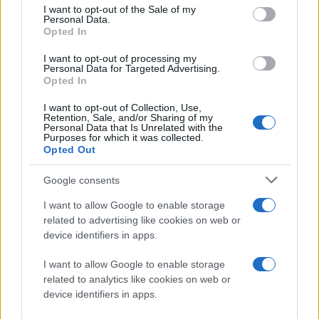
consent section.
θεωρήθηκε παλαιότερα ότι θα ενσωματωθεί.
I want to opt-out of the Sale of my
Personal Data.
Opted In
Ακόμη, το περιβάλλον είναι πλήρως διαμορφωμένο
I want to opt-out of processing my
από την Amazon (Kindle OS), βασισμένο πιθανότατα
Personal Data for Targeted Advertising.
στην έκδοση Android 2.2, με σκούρα χρώματα και
Opted In
πορτοκαλί πινελιές, ενώ η αρχική οθόνη απεικονίζει
I want to opt-out of Collection, Use,
όλα τα περιεχόμενα της συσκευής (βιβλία,
Retention, Sale, and/or Sharing of my
Personal Data that Is Unrelated with the
εφαρμογές, ταινίες κλπ.).
Purposes for which it was collected.
Opted Out
Αξίζει να σημειωθεί ότι είναι προεγκατεστημένες
Google consents
εφαρμογές
Amazon Android Appstore
,
Cloud Player
,
Instant Video και Kindle, αλλά απουσιάζει το
Android
I want to allow Google to enable storage
related to advertising like cookies on web or
Market
της Google και γενικότερα οι εφαρμογές
device identifiers in apps.
Android, γεγονός που αποδεικνύει ότι η κατασκευή
του γίνεται ανεξάρτητα από τη Google.
I want to allow Google to enable storage
related to analytics like cookies on web or
Σχετικά με το hardware της συσκευής δεν
device identifiers in apps.
αναφέρονται πολλές λεπτομέρειες, με τον Siegler να