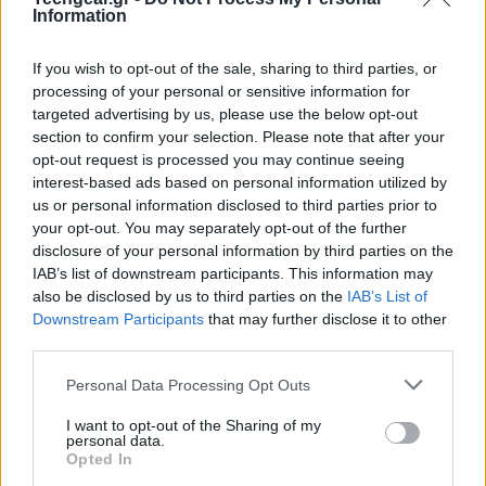
Information
If you wish to opt-out of the sale, sharing to third parties, or
processing of your personal or sensitive information for
targeted advertising by us, please use the below opt-out
section to confirm your selection. Please note that after your
opt-out request is processed you may continue seeing
interest-based ads based on personal information utilized by
us or personal information disclosed to third parties prior to
your opt-out. You may separately opt-out of the further
disclosure of your personal information by third parties on the
IAB’s list of downstream participants. This information may
also be disclosed by us to third parties on the
IAB’s List of
Downstream Participants
that may further disclose it to other
Σύμφωνα με τα λεγόμενα του αρθρογράφου MG
third parties.
Siegler, το "Coyote" θα ονομάζεται απλά
Amazon
Please note that this website/app uses one or more Google
Personal Data Processing Opt Outs
Kindle
και μοιάζει εμφανισιακά με το
BlackBerry
services and may gather and store information including but
PlayBook
. Η οθόνη του είναι capacitive touchscreen 7''
not limited to your visit or usage behaviour. You may click to
I want to opt-out of the Sharing of my
personal data.
full color backlit, με υποστήριξη χειρονομιών μόνο 2
grant or deny consent to Google and its third-party tags to
Opted In
σημείων, ενώ απουσιάζει η τεχνολογία E-Ink που
use your data for below specified purposes in below Google