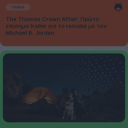
Cinema
The Thomas Crown Affair: Πρώτο
επίσημο trailer για το remake με τον
Michael B. Jordan