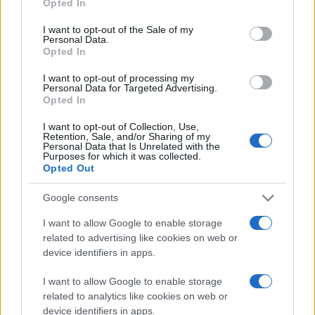
Opted In
ποδηλατών, των δρομέων και των κωπηλατών. Αυτό
use your data for below specified purposes in below Google
consent section.
θα μπορούσε να βοηθήσει στην εκλαΐκευση των
I want to opt-out of the Sale of my
Personal Data.
έξυπνων γυαλιών σε πιο mainstream καταναλωτές.
Opted In
Πέρα από τα νέα γυαλιά, η Meta διερευνά επίσης ένα
I want to opt-out of processing my
Personal Data for Targeted Advertising.
ευρύ φάσμα συσκευών με
AI
, συμπεριλαμβανομένων
Opted In
ακουστικών με κάμερα και ενός έξυπνου ρολογιού. Η
I want to opt-out of Collection, Use,
εταιρεία αναπτύσσει επίσης ένα ζευγάρι έξυπνων
Retention, Sale, and/or Sharing of my
Personal Data that Is Unrelated with the
γυαλιών αξίας 1.000 δολαρίων με βάση τον σχεδιασμό
Purposes for which it was collected.
του Ray-Ban Meta, με μια οθόνη AR που προβάλλεται
Opted Out
στο κάτω μέρος του δεξιού φακού, σύμφωνα με την
Google consents
αναφορά.
I want to allow Google to enable storage
[
via
]
related to advertising like cookies on web or
device identifiers in apps.
Ακολουθήστε το
I want to allow Google to enable storage
related to analytics like cookies on web or
Techgear.gr στο Google
device identifiers in apps.