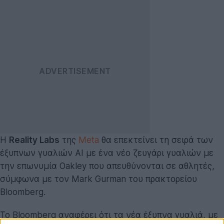
Η
Reality Labs
της
Meta
θα επεκτείνει τη σειρά των
έξυπνων γυαλιών AI με ένα νέο ζευγάρι γυαλιών με
την επωνυμία Oakley που απευθύνονται σε αθλητές,
σύμφωνα με τον Mark Gurman του πρακτορείου
Bloomberg.
Το Bloomberg αναφέρει ότι τα νέα έξυπνα γυαλιά, με