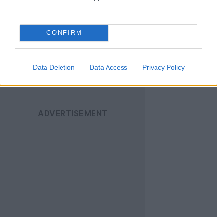
News
για να
ενημερώνεστε άμεσα
για όλα τα νέα άρθρα!
CONFIRM
Data Deletion
Data Access
Privacy Policy