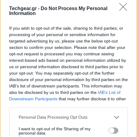
τα οποία
η Meta επιδιώκει να αξιοποιήσει την
Techgear.gr -
Do Not Process My Personal
επιτυχία του
Ray-Ban Meta
, θα
βασίζονται στα
Information
γυαλιά Sphaera της Oakley
και θα μετατοπίσουν την
κάμερα προς το κέντρο του σκελετού των γυαλιών.
If you wish to opt-out of the sale, sharing to third parties, or
processing of your personal or sensitive information for
targeted advertising by us, please use the below opt-out
section to confirm your selection. Please note that after your
opt-out request is processed you may continue seeing
interest-based ads based on personal information utilized by
us or personal information disclosed to third parties prior to
your opt-out. You may separately opt-out of the further
disclosure of your personal information by third parties on the
IAB’s list of downstream participants. This information may
also be disclosed by us to third parties on the
IAB’s List of
Downstream Participants
that may further disclose it to other
third parties.
Please note that this website/app uses one or more Google
Φαίνεται ότι η Meta θέλει να εκμεταλλευτεί την
Personal Data Processing Opt Outs
services and may gather and store information including but
προτίμηση στα προϊόντα της
Oakley
μεταξύ διαφόρων
not limited to your visit or usage behaviour. You may click to
I want to opt-out of the Sharing of my
ομάδων αθλητών, συμπεριλαμβανομένων των
personal data.
grant or deny consent to Google and its third-party tags to