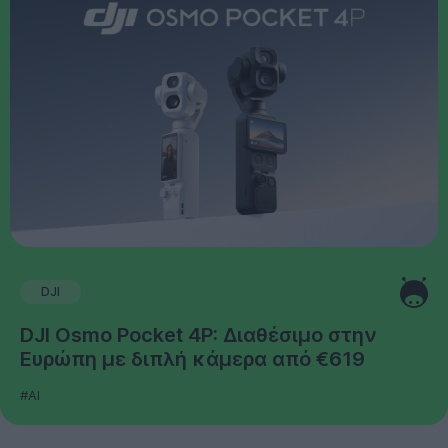
DJI
DJI Osmo Pocket 4P: Διαθέσιμο στην
Ευρώπη με διπλή κάμερα από €619
#AI