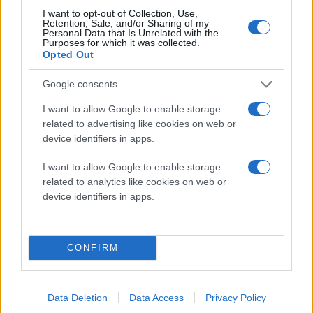
Google Play μαζί με "χρυσό" αξίας $9.99 για in-app
I want to opt-out of Collection, Use,
Retention, Sale, and/or Sharing of my
αγορές.
Personal Data that Is Unrelated with the
Purposes for which it was collected.
Opted Out
Google consents
I want to allow Google to enable storage
related to advertising like cookies on web or
device identifiers in apps.
I want to allow Google to enable storage
related to analytics like cookies on web or
device identifiers in apps.
CONFIRM
Data Deletion
Data Access
Privacy Policy