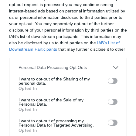
opt-out request is processed you may continue seeing
interest-based ads based on personal information utilized by
us or personal information disclosed to third parties prior to
your opt-out. You may separately opt-out of the further
disclosure of your personal information by third parties on the
IAB’s list of downstream participants. This information may
also be disclosed by us to third parties on the
IAB’s List of
Downstream Participants
that may further disclose it to other
third parties.
Please note that this website/app uses one or more Google
Personal Data Processing Opt Outs
services and may gather and store information including but
not limited to your visit or usage behaviour. You may click to
I want to opt-out of the Sharing of my
personal data.
grant or deny consent to Google and its third-party tags to
Opted In
use your data for below specified purposes in below Google
Το παιχνίδι ονομάζεται Angry Birds Blast!, θα
consent section.
I want to opt-out of the Sale of my
διατίθεται δωρεάν και φυσικά περιλαμβάνει in-app
Personal Data.
purchases. Η κυκλοφορία είναι προγραμματισμένη για
Opted In
τις 22 Δεκεμβρίου, αλλά όσοι θέλετε μπορείτε να
I want to opt-out of processing my
εκδηλώσετε το ενδιαφέρον σας από τώρα
για να
Personal Data for Targeted Advertising.
Opted In
λάβετε σχετική ειδοποίηση όταν εμφανιστεί στο