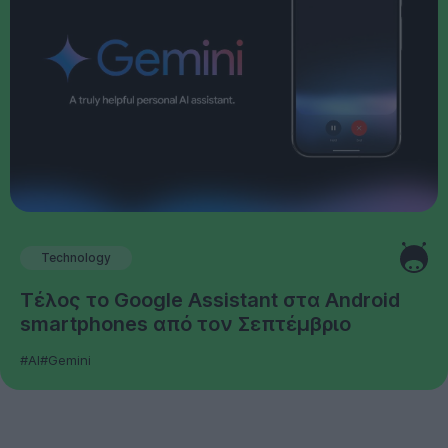
Technology
Τέλος το Google Assistant στα Android
smartphones από τον Σεπτέμβριο
#AI
#Gemini