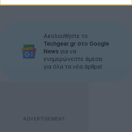
Ακολουθήστε το
Techgear.gr στο Google
News
για να
ενημερώνεστε άμεσα
για όλα τα νέα άρθρα!