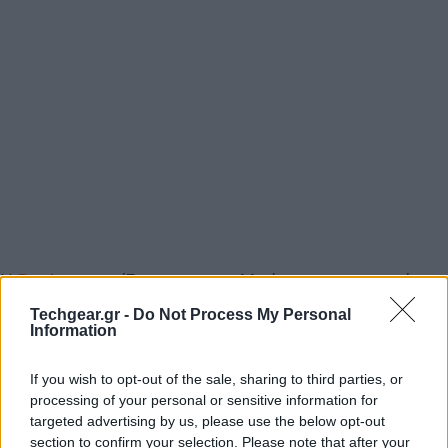
Η
Rovio
συνεχίζει να εκμεταλλεύεται την επιτυχία
του
Angry Birds
και ετοιμάζεται για την κυκλοφορία
Techgear.gr -
Do Not Process My Personal
Information
ενός ακόμη τίτλου για φορητές συσκευές, αλλά και
πάλι με διαφορετικό gameplay. Αυτή τη φορά, οι
If you wish to opt-out of the sale, sharing to third parties, or
δημιουργοί βασίζονται στην άκρως επιτυχημένη
processing of your personal or sensitive information for
φόρμουλα των "τριάδων", την οποία γνωρίζουμε καλά
targeted advertising by us, please use the below opt-out
από παιχνίδια τύπου Candy Crush Saga και Bejeweled.
section to confirm your selection. Please note that after your