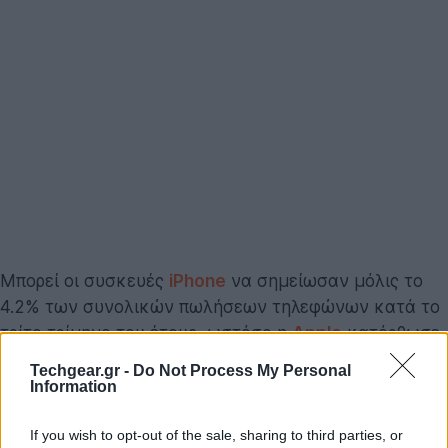
Μπορεί οι συσκευές
iPhone
να σημείωσαν μόλις το
4.2% των συνολικών πωλήσεων τηλεφώνων κατά το
τρίτο τρίμηνο του έτους, ωστόσο η
Apple
κατόρθωσε
να συγκεντρώσει περισσότερα από τα μισά κέρδη της
Techgear.gr -
Do Not Process My Personal
βιομηχανίας κινητών τηλεφώνων!
Information
If you wish to opt-out of the sale, sharing to third parties, or