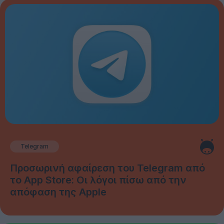
Telegram
Προσωρινή αφαίρεση του Telegram από
το App Store: Οι λόγοι πίσω από την
απόφαση της Apple