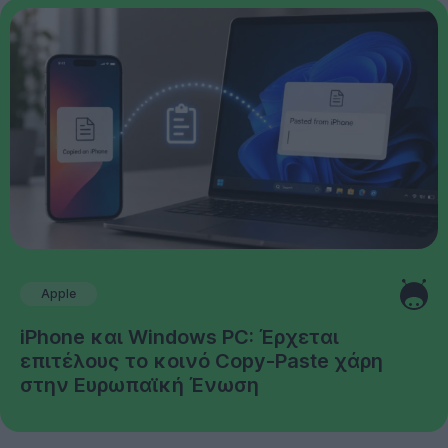
Apple
iPhone και Windows PC: Έρχεται
επιτέλους το κοινό Copy-Paste χάρη
στην Ευρωπαϊκή Ένωση