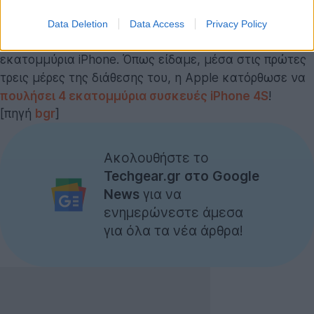
ακόμα περισσότερο για την Apple αυτό το τρίμηνο,
αφού με την κυκλοφορία του
iPhone 4S
η εταιρεία
Data Deletion
Data Access
Privacy Policy
υπολογίζεται να πουλήσει περισσότερα από 29
εκατομμύρια iPhone. Όπως είδαμε, μέσα στις πρώτες
τρεις μέρες της διάθεσης του, η Apple κατόρθωσε να
πουλήσει 4 εκατομμύρια συσκευές iPhone 4S
!
[πηγή
bgr
]
Ακολουθήστε το
Techgear.gr στο Google
News
για να
ενημερώνεστε άμεσα
για όλα τα νέα άρθρα!