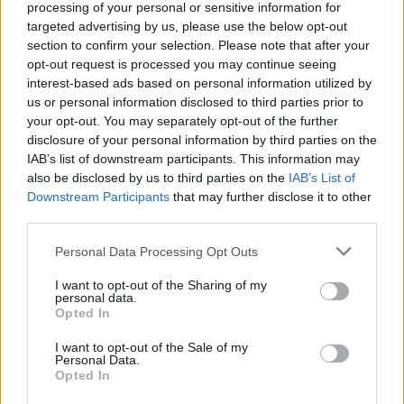
processing of your personal or sensitive information for
targeted advertising by us, please use the below opt-out
section to confirm your selection. Please note that after your
opt-out request is processed you may continue seeing
interest-based ads based on personal information utilized by
us or personal information disclosed to third parties prior to
your opt-out. You may separately opt-out of the further
disclosure of your personal information by third parties on the
IAB’s list of downstream participants. This information may
also be disclosed by us to third parties on the
IAB’s List of
Downstream Participants
that may further disclose it to other
Πιο συγκεκριμένα, η Apple κατόρθωσε να τερματίσει
third parties.
πρώτη, σημειώνοντας το 52% των συνολικών
Please note that this website/app uses one or more Google
Personal Data Processing Opt Outs
εσόδων των κινητών τηλεφώνων, αφήνοντας αρκετά
services and may gather and store information including but
πίσω της όλες τις υπόλοιπες εταιρείες. Ακολουθούν η
not limited to your visit or usage behaviour. You may click to
I want to opt-out of the Sharing of my
personal data.
Samsung
με ποσοστό 29%, η
HTC
με 9%, η
RIM
με 7%
grant or deny consent to Google and its third-party tags to
Opted In
use your data for below specified purposes in below Google
και τέλος η
Nokia
με μόλις 4%.
consent section.
I want to opt-out of the Sale of my
Personal Data.
Opted In