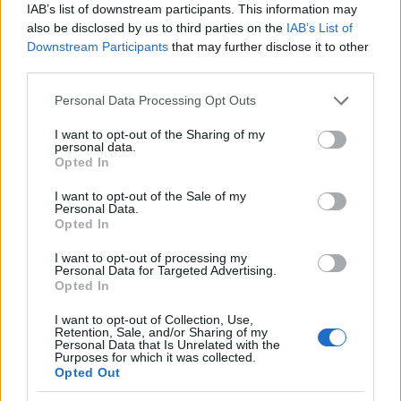
IAB’s list of downstream participants. This information may
also be disclosed by us to third parties on the
IAB’s List of
ChromaFlash
: Γίνεται λήψη δύο ξεχωριστών
Downstream Participants
that may further disclose it to other
φωτογραφιών, μία με flash και μία χωρίς. Η τελική
third parties.
εικόνα δημιουργείται με την φωτεινότητα της
Please note that this website/app uses one or more Google
Personal Data Processing Opt Outs
πρώτης και την ακρίβεια χρωμάτων της δεύτερης.
services and may gather and store information including but
OptiZoom
: Γίνεται κλείδωμα της αυτόματης
not limited to your visit or usage behaviour. You may click to
I want to opt-out of the Sharing of my
personal data.
grant or deny consent to Google and its third-party tags to
εστίασης στα αντικείμενα της εικόνας, ακόμη και
Opted In
use your data for below specified purposes in below Google
αν αυτά κινούνται. Το αποτέλεσμα της λήψης
consent section.
I want to opt-out of the Sale of my
είναι σημαντικά πιο καθαρό.
Personal Data.
Opted In
UbiFocus
: Πραγματοποίηση 5 ξεχωριστών λήψεων
με διαφορετικό εστιακό βάθος, με αποτέλεσμα να
I want to opt-out of processing my
Personal Data for Targeted Advertising.
είναι εφικτή η αλλαγή εστίασης σε διαφορετικό
Opted In
σημείο της τελικής εικόνας.
I want to opt-out of Collection, Use,
Archos 55 Diamond Selfie
Retention, Sale, and/or Sharing of my
Personal Data that Is Unrelated with the
Purposes for which it was collected.
Οθόνη 5.5'' IPS LCD Full HD (1920 x 1080)
Opted Out
Επεξεργαστής 64bit octa-core Qualcomm