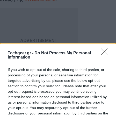
Techgear.gr -
Do Not Process My Personal
Information
If you wish to opt-out of the sale, sharing to third parties, or
processing of your personal or sensitive information for
targeted advertising by us, please use the below opt-out
Όπως αντιλαμβάνεστε από το όνομα, το Archos 55
section to confirm your selection. Please note that after your
Diamond Selfie απευθύνεται στους λάτρεις των selfies
opt-out request is processed you may continue seeing
και έρχεται με εμπρόσθια κάμερα 8MP που
interest-based ads based on personal information utilized by
συνοδεύεται από τις τεχνολογίες Qualcomm
us or personal information disclosed to third parties prior to
your opt-out. You may separately opt-out of the further
ChromaFlash, OptiZoom και UbiFocus για ενισχυμένη
disclosure of your personal information by third parties on the
απόδοση, ενώ η οθόνη χρησιμοποιείται σαν flash.