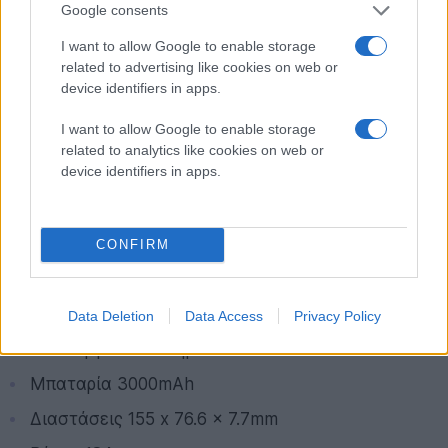
Google consents
Snapdragon 430
I want to allow Google to enable storage
Επεξεργαστής γραφικών Adreno 505 GPU
related to advertising like cookies on web or
Μνήμη RAM 4GB
device identifiers in apps.
Αποθηκευτικός χώρος 64GB (επέκταση με
I want to allow Google to enable storage
microSD έως 128GB)
related to analytics like cookies on web or
device identifiers in apps.
Κάμερα 16MP με LED flash
Εμπρόσθια κάμερα 8MP
CONFIRM
Αισθητήρας δακτυλικών αποτυπωμάτων
WiFi 802.11 b/g/n, Bluetooth 4.0, GPS, FM radio, 4G
LTE
Data Deletion
Data Access
Privacy Policy
Λειτουργικό σύστημα Android 6.0 Marshmallow
Μπαταρία 3000mAh
Διαστάσεις 155 x 76.6 x 7.7mm