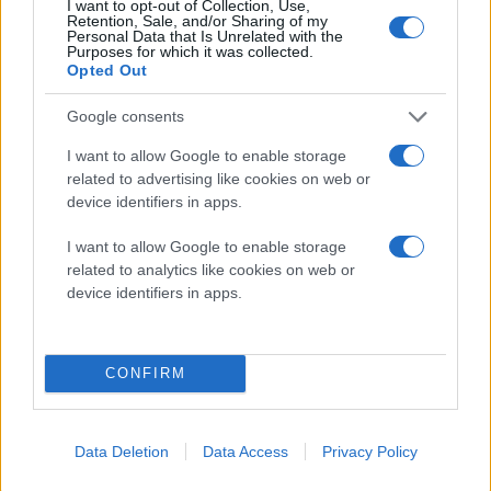
I want to opt-out of Collection, Use,
Retention, Sale, and/or Sharing of my
- Οθόνη LED-backlit multitouch 5'' ανάλυσης 800 x 380
Personal Data that Is Unrelated with the
Purposes for which it was collected.
Opted Out
- Επεξεργαστής
Intel Atom N270
945GSE/ICH7-M
Google consents
- Μνήμη RAM 1GB DDR2
I want to allow Google to enable storage
related to advertising like cookies on web or
- SSD 16GB ή 32GB
device identifiers in apps.
- WiFi 802.11 b/g/n, Bluetooth 2.1 ultra-wideband,
I want to allow Google to enable storage
Ethernet
related to analytics like cookies on web or
device identifiers in apps.
-
Windows XP
- Δύο ηχεία, ενσωματωμένο μικρόφωνο
CONFIRM
- 3 θύρες USB 2.0, έξοδος HDMI, έξοδος VGA
Data Deletion
Data Access
Privacy Policy
- Μπαταρία με αυτονομία 4 ώρες