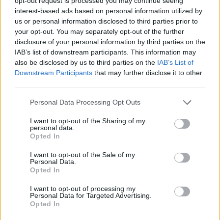
opt-out request is processed you may continue seeing
interest-based ads based on personal information utilized by
us or personal information disclosed to third parties prior to
your opt-out. You may separately opt-out of the further
disclosure of your personal information by third parties on the
IAB’s list of downstream participants. This information may
also be disclosed by us to third parties on the
IAB’s List of
Downstream Participants
that may further disclose it to other
third parties.
Αρχικά η διάθεση του ήταν να ξεκινήσει εδώ και
Please note that this website/app uses one or more Google
Personal Data Processing Opt Outs
services and may gather and store information including but
περισσότερο από ένα χρόνο, αλλά τελικά
not limited to your visit or usage behaviour. You may click to
I want to opt-out of the Sharing of my
καθυστέρησε σημαντικά και ενώ έπρεπε να έχει
personal data.
grant or deny consent to Google and its third-party tags to
Opted In
κυκλοφορήσει την προηγούμενη εβδομάδα τελικά θα
use your data for below specified purposes in below Google
πρέπει να περιμένουμε μία ή δύο εβδομάδες ακόμα
consent section.
I want to opt-out of the Sale of my
Personal Data.
για να το πάρουμε στα χέρια μας. Για όσους
Opted In
ενδιαφέρονται, το
Amazon
δέχεται προπαραγγελίες.
I want to opt-out of processing my
Personal Data for Targeted Advertising.
Τα πλήρη και οριστικά χαρακτηριστικά του
ASUS
Opted In
EeeKeyboard
, όπως επιβεβαιώνει και η εταιρία, είναι: