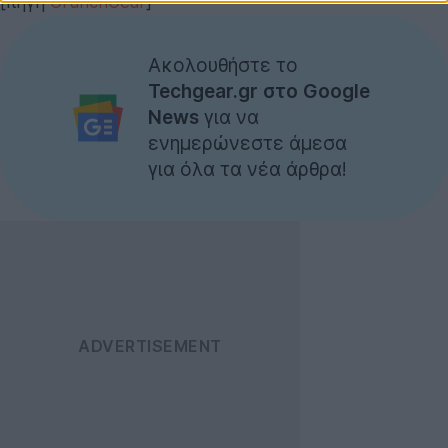
[πηγή
CrunchGear
]
Ακολουθήστε το
Techgear.gr στο Google
News
για να
ενημερώνεστε άμεσα
για όλα τα νέα άρθρα!