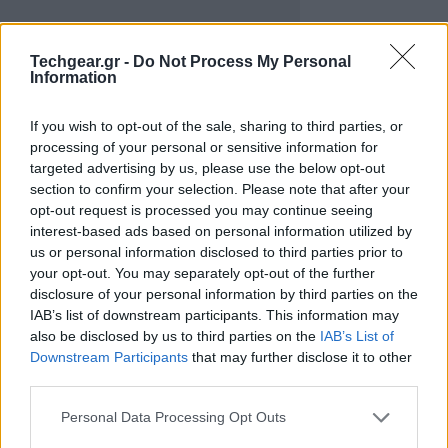
Techgear.gr -
Do Not Process My Personal
Information
If you wish to opt-out of the sale, sharing to third parties, or
processing of your personal or sensitive information for
targeted advertising by us, please use the below opt-out
section to confirm your selection. Please note that after your
Οι πληροφορίες στην ιστοσελίδα της εταιρίας είναι
opt-out request is processed you may continue seeing
interest-based ads based on personal information utilized by
λιγοστές, αλλά μπορούμε να διακρίνουμε ότι το ένα
us or personal information disclosed to third parties prior to
από αυτά θα μοιάζει περισσότερο με αναδιπλώμενο
your opt-out. You may separately opt-out of the further
tablet PC, αφού διαθέτει πληκτρολόγιο QWERTY.
disclosure of your personal information by third parties on the
IAB’s list of downstream participants. This information may
Τα άλλα δύο θα είναι κανονικά multitouch tablets, αν
also be disclosed by us to third parties on the
IAB’s List of
και σε μία από τις φωτογραφίες φαίνεται ότι το ένα
Downstream Participants
that may further disclose it to other
third parties.
αποτελείται από δύο στρώματα, χωρίς όμως να είναι
ξεκάθαρο ότι σε αυτή δεν απεικονίζεται το
Please note that this website/app uses one or more Google
Personal Data Processing Opt Outs
αναδιπλώμενο tablet PC.
services and may gather and store information including but