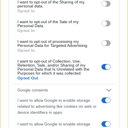
not limited to your visit or usage behaviour. You may click to
I want to opt-out of the Sharing of my
personal data.
grant or deny consent to Google and its third-party tags to
Τέλος, από προηγούμενες πληροφορίες, μπορούμε να
Opted In
use your data for below specified purposes in below Google
αναφέρουμε ότι το αναδιπλώμενο tablet PC θα
consent section.
I want to opt-out of the Sale of my
χρησιμοποιεί λειτουργικό σύστημα Windows 7 και
Personal Data.
Opted In
επεξεργαστή Intel Oak Trail, ενώ τα δύο
tablets
θα
απευθύνονται στο ευρύ κοινό, με λειτουργικό
I want to opt-out of processing my
Personal Data for Targeted Advertising.
σύστημα Android και επεξεργαστή dual-core Nvidia
Opted In
Tegra 2.
I want to opt-out of Collection, Use,
Retention, Sale, and/or Sharing of my
Personal Data that Is Unrelated with the
Purposes for which it was collected.
Opted Out
Google consents
I want to allow Google to enable storage
related to advertising like cookies on web or
device identifiers in apps.
I want to allow Google to enable storage