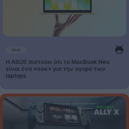
Asus
Η ASUS πιστεύει ότι το MacBook Neo
είναι ένα «σοκ» για την αγορά των
laptops