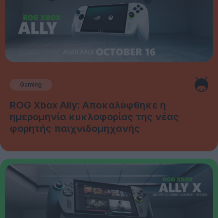
Gaming
ROG Xbox Ally: Αποκαλύφθηκε η
ημερομηνία κυκλοφορίας της νέας
φορητής παιχνιδομηχανής