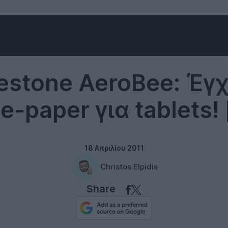
Technology
estone AeroBee: Έ
e-paper για tablets! 
18 Απριλίου 2011
Christos Elpidis
Share