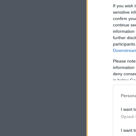
If you wish 
sensitive in
confirm you
continue se
information 
further disc
participants
Downstream 
Please note
information 
deny consent
in below Go
Persona
I want t
Opted 
I want t