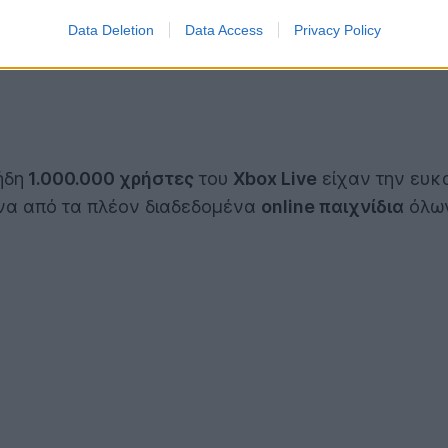
Data Deletion
Data Access
Privacy Policy
ήδη
1.000.000 χρήστες
του
Xbox Live
είχαν την ευκα
να από τα πλέον διαδεδομένα
online παιχνίδια
όλων