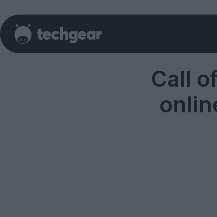
Call o
onlin