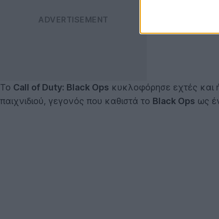
Το
Call of Duty: Black Ops
κυκλοφόρησε εχτές και 
παιχνιδιού, γεγονός που καθιστά το
Black Ops
ως έ