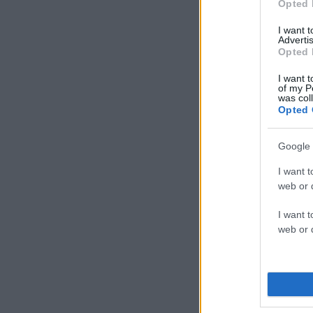
Opted 
I want 
Advertis
Opted 
I want t
of my P
was col
Opted 
Google 
I want t
web or d
I want t
web or d