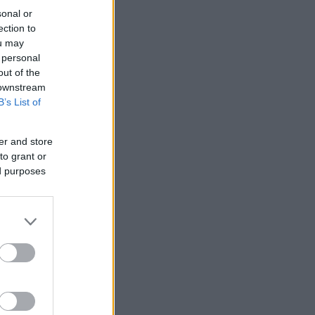
sonal or
ection to
ou may
 personal
out of the
 downstream
B’s List of
er and store
to grant or
ed purposes