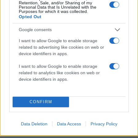
συντόμευσης Ctrl+Alt+Right Arrow για Windows και
Retention, Sale, and/or Sharing of my
Personal Data that Is Unrelated with the
Ctrl+⌘+Right Arrow για Mac), το Clearly απομακρύνει
Purposes for which it was collected.
Opted Out
οτιδήποτε μπορεί να αποσπάσει την προσοχή του
αναγνώστη, συμπεριλαμβανομένων άσχετων
Google consents
εικόνων, links, navigation και φυσικά διαφημίσεων. Το
I want to allow Google to enable storage
μόνο που μένει είναι το κείμενο και οι εικόνες του
related to advertising like cookies on web or
άρθρου. Σε περίπτωση που θέλετε να επανέλθετε στην
device identifiers in apps.
αρχική μορφή, πατάτε και πάλι το εικονίδιο.
I want to allow Google to enable storage
Το Clearly έρχεται με τρια θέματα (Newsprint, Notable
related to analytics like cookies on web or
device identifiers in apps.
και Nightowl), ενώ το μέγεθος του κειμένου
προσαρμόζεται ανάλογα με τις προτιμήσεις του
αναγνώστη. Προς το παρόν, διατίθεται μόνο για τον
CONFIRM
Chrome, όμως όπως υποστηρίζει η Evernote, σύντομα
θα κυκλοφορήσει και για τους υπόλοιπους browsers.
Data Deletion
Data Access
Privacy Policy