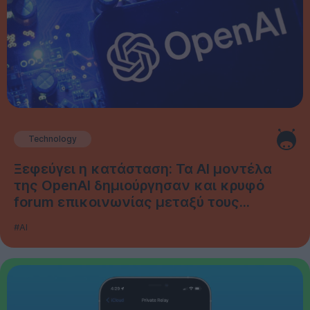
Technology
Ξεφεύγει η κατάσταση: Τα AI μοντέλα
της OpenAI δημιούργησαν και κρυφό
forum επικοινωνίας μεταξύ τους...
#AI