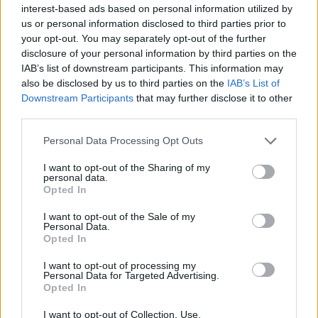
interest-based ads based on personal information utilized by
us or personal information disclosed to third parties prior to
your opt-out. You may separately opt-out of the further
disclosure of your personal information by third parties on the
IAB’s list of downstream participants. This information may
also be disclosed by us to third parties on the
IAB’s List of
Downstream Participants
that may further disclose it to other
third parties.
Please note that this website/app uses one or more Google
Personal Data Processing Opt Outs
services and may gather and store information including but
not limited to your visit or usage behaviour. You may click to
I want to opt-out of the Sharing of my
personal data.
grant or deny consent to Google and its third-party tags to
Opted In
use your data for below specified purposes in below Google
consent section.
Το Clearly μπορείτε να κατεβάσετε από το
Chrome
I want to opt-out of the Sale of my
Personal Data.
Web Store
. Μόλις ολοκληρωθεί η εγκατάσταση του,
Opted In
ένα νέο εικονίδιο (σα φωτιστικό γραφείου) κάνει την
I want to opt-out of processing my
εμφάνιση του στην πάνω δεξιά γωνία του Chrome.
Personal Data for Targeted Advertising.
Opted In
Με ένα απλό κλικ (ή εναλλακτικά μέσω της
I want to opt-out of Collection, Use,