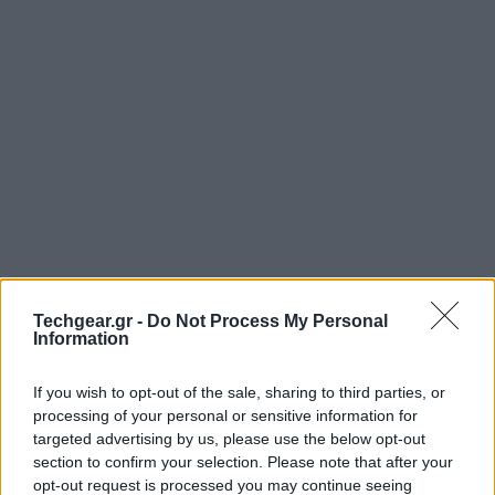
Η τελευταία δημιουργία της
Evernote
ακούει στο
Techgear.gr -
Do Not Process My Personal
όνομα Clearly και έρχεται να απλοποιήσει την
Information
ανάγνωση στο
Internet
. Πρόκειται για ένα extension
If you wish to opt-out of the sale, sharing to third parties, or
για τον
Google Chrome
που, με ένα απλό κλικ,
processing of your personal or sensitive information for
καθαρίζει τη σελίδα από οτιδήποτε μη αναγκαίο,
targeted advertising by us, please use the below opt-out
βοηθώντας έτσι τον αναγνώστη να εστιάσει την
section to confirm your selection. Please note that after your
προσοχή του εκεί που χρειάζεται.
opt-out request is processed you may continue seeing