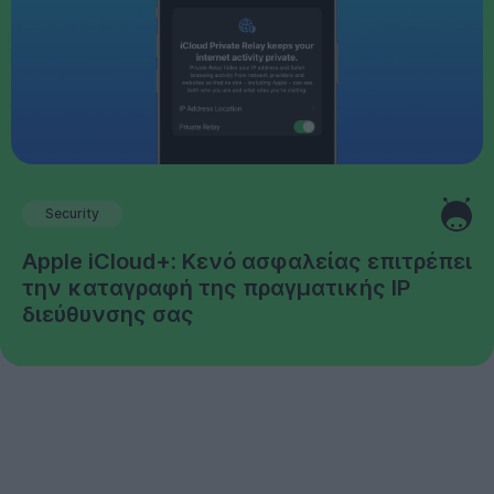
Security
Apple iCloud+: Κενό ασφαλείας επιτρέπει
την καταγραφή της πραγματικής IP
διεύθυνσης σας