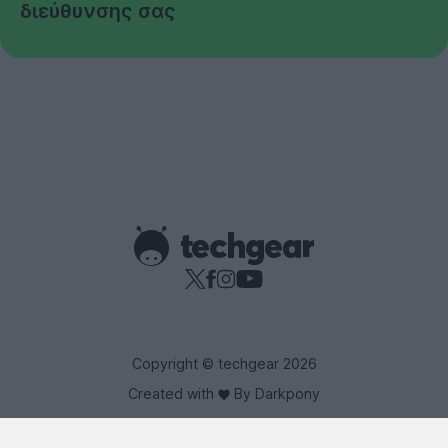
διεύθυνσης σας
Copyright © techgear 2026
Created with
By Darkpony