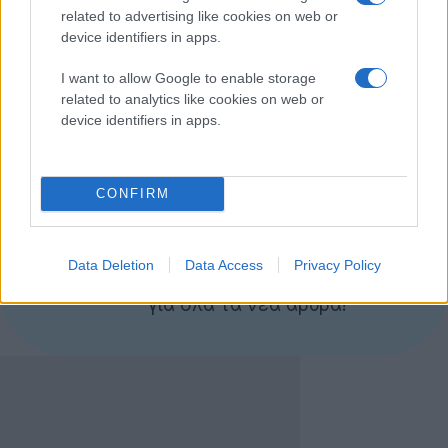
Ας ελπίσουμε η πρόταση του Digg να είναι ισάξια - αν
related to advertising like cookies on web or
device identifiers in apps.
όχι καλύτερη - από το Google Reader, να ικανοποιήσει
τους χρήστες και να κυκλοφορήσει, φυσικά, πριν την
I want to allow Google to enable storage
1η Ιουλίου.
related to analytics like cookies on web or
device identifiers in apps.
[via
Digg
]
CONFIRM
Ακολουθήστε το
Techgear.gr στο Google
News
για να
Data Deletion
Data Access
Privacy Policy
ενημερώνεστε άμεσα
για όλα τα νέα άρθρα!