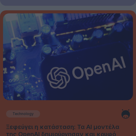
Technology
Ξεφεύγει η κατάσταση: Τα AI μοντέλα
της OpenAI δημιούργησαν και κρυφό