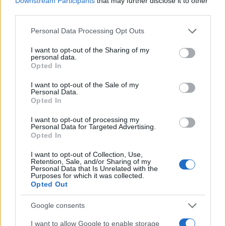
Downstream Participants
that may further disclose it to other
third parties.
Please note that this website/app uses one or more Google
Personal Data Processing Opt Outs
services and may gather and store information including but
not limited to your visit or usage behaviour. You may click to
I want to opt-out of the Sharing of my
personal data.
grant or deny consent to Google and its third-party tags to
Opted In
use your data for below specified purposes in below Google
consent section.
I want to opt-out of the Sale of my
Personal Data.
Opted In
«Οι άνθρωποι λένε ότι το RSS ανήκει στο παρελθόν
I want to opt-out of processing my
Personal Data for Targeted Advertising.
και, ίσως, στην τωρινή του μορφή να είναι αλλά
Opted In
είμαστε πεπεισμένοι ότι είναι ένα προϊόν που αξίζει
I want to opt-out of Collection, Use,
να σωθεί», ανέφερε εκπρόσωπος του Digg.
Retention, Sale, and/or Sharing of my
Personal Data that Is Unrelated with the
«Σχεδιάζαμε να φτιάξουμε έναν reader το δεύτερο
Purposes for which it was collected.
μισό του 2013 αλλά μετά την ανακοίνωση της Google
Opted Out
το project μετακινήθηκε στην κορυφή της λίστας
Google consents
προτεραιότητας».
I want to allow Google to enable storage