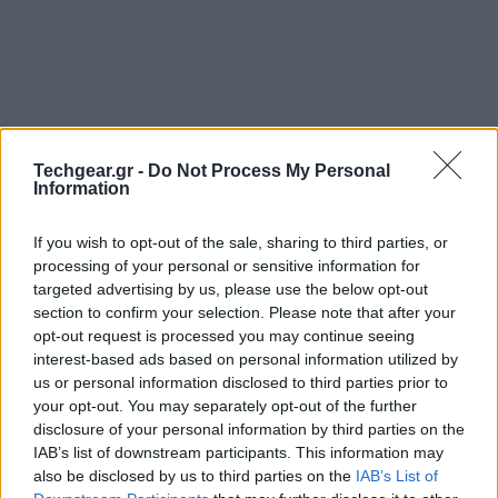
Techgear.gr -
Do Not Process My Personal
Information
If you wish to opt-out of the sale, sharing to third parties, or
processing of your personal or sensitive information for
targeted advertising by us, please use the below opt-out
Μετά την χθεσινή ανακοίνωση περί
τερματισμού
section to confirm your selection. Please note that after your
opt-out request is processed you may continue seeing
λειτουργίας του Google Reader
που συγκλόνισε ένα
interest-based ads based on personal information utilized by
μεγάλο ποσοστό των χρηστών Internet η υπηρεσία
us or personal information disclosed to third parties prior to
Digg ανακοίνωσε ότι θα κυκλοφορήσει σύντομα τη
your opt-out. You may separately opt-out of the further
δική της εναλλακτική πρόταση για το RSS.
disclosure of your personal information by third parties on the
IAB’s list of downstream participants. This information may
also be disclosed by us to third parties on the
IAB’s List of