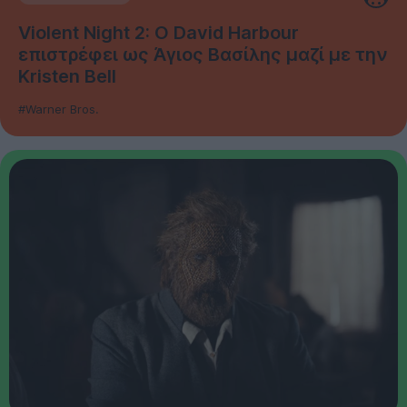
Violent Night 2: Ο David Harbour
επιστρέφει ως Άγιος Βασίλης μαζί με την
Kristen Bell
#Warner Bros.