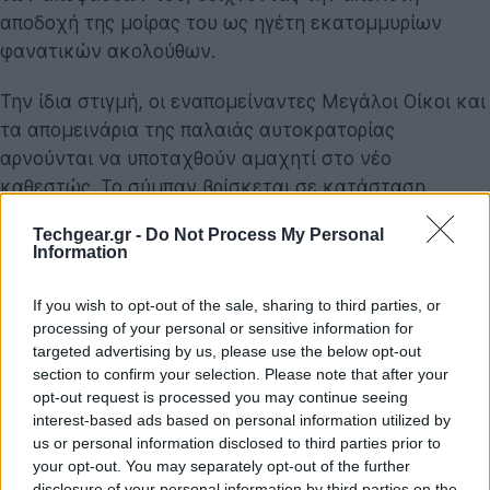
αποδοχή της μοίρας του ως ηγέτη εκατομμυρίων
φανατικών ακολούθων.
Την ίδια στιγμή, οι εναπομείναντες Μεγάλοι Οίκοι και
τα απομεινάρια της παλαιάς αυτοκρατορίας
αρνούνται να υποταχθούν αμαχητί στο νέο
καθεστώς. Το σύμπαν βρίσκεται σε κατάσταση
πολιορκίας και οι μάχες που διαφαίνονται στο βίντεο
Techgear.gr -
Do Not Process My Personal
υπόσχονται να ξεπεράσουν σε κλίμακα οτιδήποτε
Information
είδαμε στις δύο προηγούμενες ταινίες. Τα πλάνα
περιλαμβάνουν μαζικές συγκρούσεις, νέα διαστημικά
If you wish to opt-out of the sale, sharing to third parties, or
σκάφη υψηλής τεχνολογίας και, φυσικά, την
processing of your personal or sensitive information for
targeted advertising by us, please use the below opt-out
επιβλητική παρουσία των γιγαντιαίων sandworms,
section to confirm your selection. Please note that after your
των εμβληματικών σκουληκιών της άμμου, που
opt-out request is processed you may continue seeing
συνεχίζουν να αποτελούν την ισχυρότερη δύναμη της
interest-based ads based on personal information utilized by
φύσης στον Arrakis.
us or personal information disclosed to third parties prior to
your opt-out. You may separately opt-out of the further
disclosure of your personal information by third parties on the