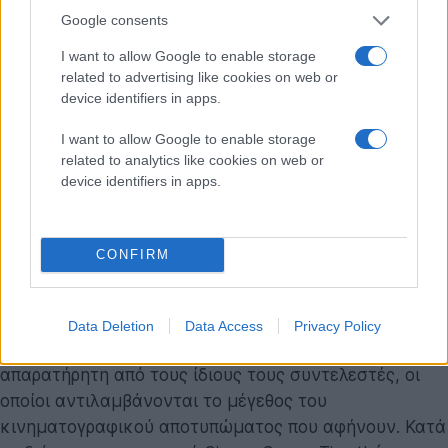
Σύμφωνα με την αυστηρή μυθολογία των βιβλίων, η
Google consents
επιστροφή του Duncan Idaho γίνεται μέσω της
I want to allow Google to enable storage
διαδικασίας κλωνοποίησης των Tleilaxu, με τον
related to advertising like cookies on web or
χαρακτήρα να επανέρχεται ως "ghola". Αυτή η εξέλιξη
device identifiers in apps.
προσθέτει έντονα ηθικά, βιοηθικά και φιλοσοφικά
I want to allow Google to enable storage
ερωτήματα στην κεντρική πλοκή. Επιπλέον, το καστ
related to analytics like cookies on web or
ενισχύεται με την προσθήκη του Robert Pattinson σε
device identifiers in apps.
έναν χαρακτήρα-κλειδί για τα συνωμοτικά σχέδια
κατά του Αυτοκράτορα, ενώ η Anya Taylor-Joy
διευρύνει την παρουσία της, ενσαρκώνοντας πλέον
CONFIRM
ενεργά την Alia Atreides, μετά το σύντομο και
αινιγματικό cameo της στο Dune: Part Two.
Data Deletion
Data Access
Privacy Policy
Η κλίμακα της παραγωγής δεν έχει περάσει
απαρατήρητη από τους ίδιους τους συντελεστές, οι
οποίοι αντιλαμβάνονται το μέγεθος του
κινηματογραφικού αποτυπώματος που αφήνουν. Κατά