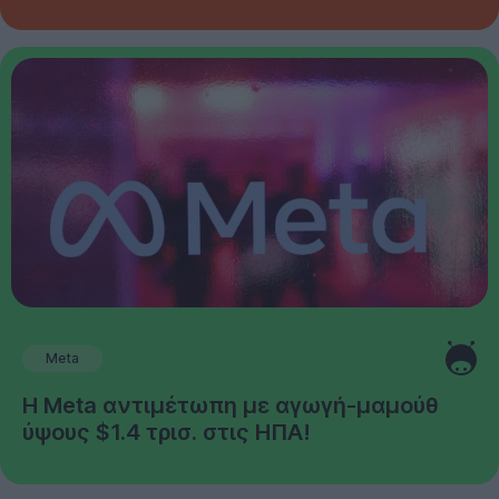
Meta
Η Meta αντιμέτωπη με αγωγή-μαμούθ
ύψους $1.4 τρισ. στις ΗΠΑ!