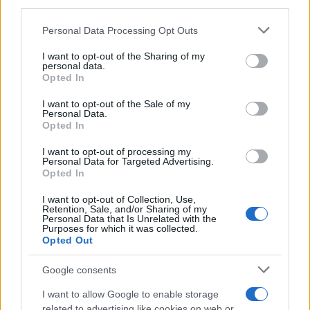
third parties.
Please note that this website/app uses one or more Google
Personal Data Processing Opt Outs
services and may gather and store information including but
not limited to your visit or usage behaviour. You may click to
I want to opt-out of the Sharing of my
personal data.
grant or deny consent to Google and its third-party tags to
Opted In
use your data for below specified purposes in below Google
consent section.
I want to opt-out of the Sale of my
Personal Data.
Opted In
I want to opt-out of processing my
Personal Data for Targeted Advertising.
Opted In
I want to opt-out of Collection, Use,
Retention, Sale, and/or Sharing of my
Ο μοναδικός περιορισμός της λειτουργίας έγκειται
Personal Data that Is Unrelated with the
στον τύπο των αρχείων και συγκεκριμένα δεν
Purposes for which it was collected.
Opted Out
επιτρέπεται η αποστολή μουσικών ή εκτελέσιμων
αρχείων. Στην προσπάθεια της να αποτρέψει τυχόν
Google consents
ανταλλαγές πειρατικού υλικού, η Facebook τονίζει
I want to allow Google to enable storage
ότι
"οι χρήστες θα μπορούν να αναφέρουν τα εν λόγω
related to advertising like cookies on web or