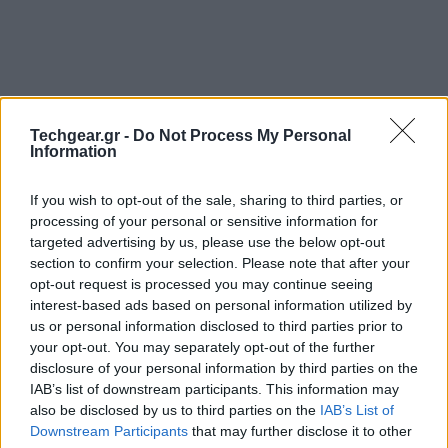
Techgear.gr -
Do Not Process My Personal
Information
If you wish to opt-out of the sale, sharing to third parties, or
processing of your personal or sensitive information for
targeted advertising by us, please use the below opt-out
section to confirm your selection. Please note that after your
Ακόμα μια ενδιαφέρουσα λειτουργία ετοιμάζει η
opt-out request is processed you may continue seeing
Facebook
, παρέχοντας αυτή τη φορά τη δυνατότητα
interest-based ads based on personal information utilized by
us or personal information disclosed to third parties prior to
στους χρήστες να ανταλλάσουν τα αρχεία της
your opt-out. You may separately opt-out of the further
επιλογής τους εντός του κοινωνικού δικτύου. Η νέα
disclosure of your personal information by third parties on the
λειτουργία θα είναι διαθέσιμη στα
Facebook Groups
IAB’s list of downstream participants. This information may
μέσα στην επόμενη εβδομάδα, ενώ το κάθε αρχείo δε
also be disclosed by us to third parties on the
IAB’s List of
Downstream Participants
that may further disclose it to other
θα πρέπει να ξεπερνά τα 25MB.