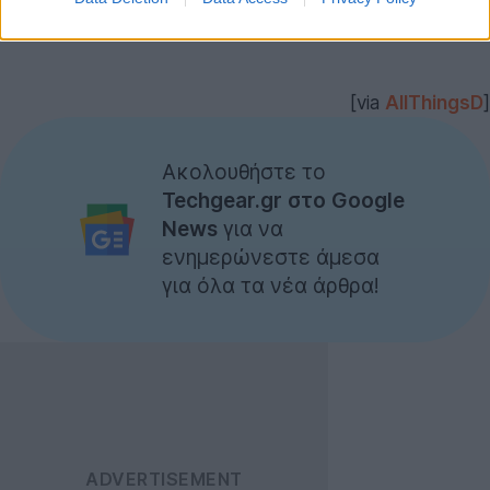
[via
AllThingsD
]
Ακολουθήστε το
Techgear.gr στο Google
News
για να
ενημερώνεστε άμεσα
για όλα τα νέα άρθρα!