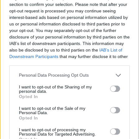
section to confirm your selection. Please note that after your
opt-out request is processed you may continue seeing
interest-based ads based on personal information utilized by
us or personal information disclosed to third parties prior to
your opt-out. You may separately opt-out of the further
disclosure of your personal information by third parties on the
IAB’s list of downstream participants. This information may
also be disclosed by us to third parties on the
IAB’s List of
Downstream Participants
that may further disclose it to other
third parties.
Το διαφημιστικό spot ονομάζεται 'Airplane' και πέρα
από το
Facebook Home
μας δίνει και μια πρώτη
Please note that this website/app uses one or more Google
Personal Data Processing Opt Outs
εικόνα του
HTC First
. Διαδραματίζεται σε ένα
services and may gather and store information including but
not limited to your visit or usage behaviour. You may click to
I want to opt-out of the Sharing of my
αεροπλάνο όπου ο πρωταγωνιστής βλέπει τους φίλους
personal data.
grant or deny consent to Google and its third-party tags to
του να "ζωντανεύουν" μέσα από την οθόνη του
Opted In
use your data for below specified purposes in below Google
smartphone του και μαθαίνει όλα τους τα νέα την
consent section.
I want to opt-out of the Sale of my
ώρα που ετοιμάζεται να πραγματοποίησει ένα
Personal Data.
Opted In
επαγγελματικό ταξίδι.
I want to opt-out of processing my
Personal Data for Targeted Advertising.
Επιπλέον, η προώθηση του Facebook Home