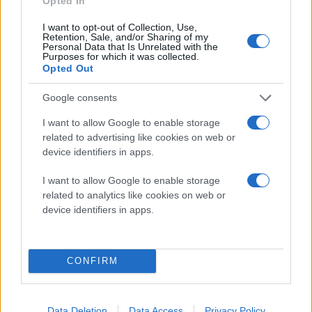
Opted In
πραγματοποιείται και μέσω του ίδιου του Facebook
(desktop και mobile) μέσα από suggested posts, page
I want to opt-out of Collection, Use,
Retention, Sale, and/or Sharing of my
posts, sponsored stories και logout page ads.
Personal Data that Is Unrelated with the
Purposes for which it was collected.
Θυμίζουμε ότι το Facebook Home (όπως και το HTC
Opted Out
First) θα είναι διαθέσιμο από τις 12 Απριλίου στο
Google consents
Google Play.
I want to allow Google to enable storage
related to advertising like cookies on web or
device identifiers in apps.
I want to allow Google to enable storage
related to analytics like cookies on web or
device identifiers in apps.
CONFIRM
Data Deletion
Data Access
Privacy Policy