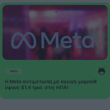
Meta
Η Meta αντιμέτωπη με αγωγή-μαμούθ
ύψους $1.4 τρισ. στις ΗΠΑ!