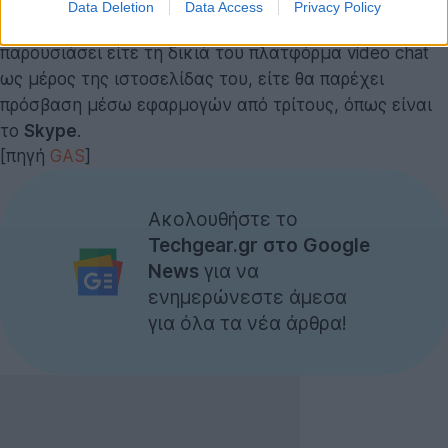
Data Deletion
Data Access
Privacy Policy
Υπάρχουν λοιπόν ενδείξεις ότι το
Facebook
θα
παρουσιάσει είτε τη δικιά του πλατφόρμα video chat
ως μέρος της ιστοσελίδας του, είτε θα παρέχει
πρόσβαση μέσω εφαρμογών από τρίτους, όπως είναι
το
Skype
.
[πηγή
GAS
]
Ακολουθήστε το
Techgear.gr στο Google
News
για να
ενημερώνεστε άμεσα
για όλα τα νέα άρθρα!