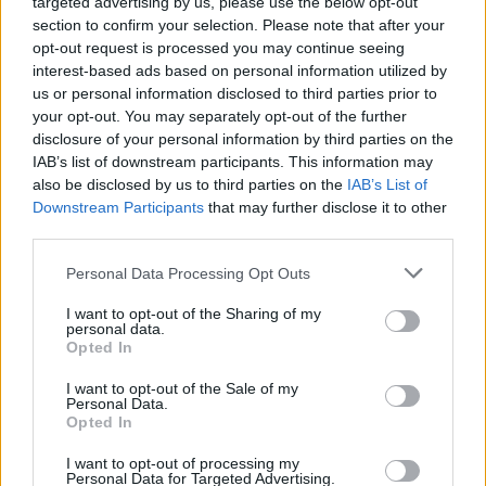
targeted advertising by us, please use the below opt-out
section to confirm your selection. Please note that after your
opt-out request is processed you may continue seeing
interest-based ads based on personal information utilized by
us or personal information disclosed to third parties prior to
your opt-out. You may separately opt-out of the further
disclosure of your personal information by third parties on the
IAB’s list of downstream participants. This information may
also be disclosed by us to third parties on the
IAB’s List of
Συγκεκριμένα, ένας προγραμματιστής (
Tal Alter
) κατά
Downstream Participants
that may further disclose it to other
την ενασχόληση του με την εφαρμογή της
third parties.
ιστοσελίδας του για το
Facebook
, ανακάλυψε ένα
Please note that this website/app uses one or more Google
Personal Data Processing Opt Outs
στοιχείο μέσα στον κώδικα με την ονομασία
services and may gather and store information including but
VideoChat
, με σαφή αναφορά και στο
Skype
!
not limited to your visit or usage behaviour. You may click to
I want to opt-out of the Sharing of my
personal data.
grant or deny consent to Google and its third-party tags to
Opted In
Ακόμη, ο
Tal
ανακάλυψε ότι το
Facebook
δοκιμάζει
use your data for below specified purposes in below Google
consent section.
ήδη τη νέα υπηρεσία με τη βοήθεια μερικών χρηστών,
I want to opt-out of the Sale of my
Personal Data.
ενώ υπάρχει υποστήριξη για τον
Internet Explorer
,
Opted In
plugin για ActiveX και links για
Skype SDK
.
I want to opt-out of processing my
Personal Data for Targeted Advertising.