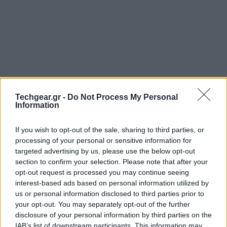
Techgear.gr -
Do Not Process My Personal
Information
If you wish to opt-out of the sale, sharing to third parties, or
processing of your personal or sensitive information for
targeted advertising by us, please use the below opt-out
Μία ημέρα μετά τη
διαρροή του trailer
από Γερμανική
section to confirm your selection. Please note that after your
ιστοσελίδα (δε ξέρουμε πόσοι προλάβατε να το δείτε),
opt-out request is processed you may continue seeing
η
Ubisoft
αναγκάστηκε να κυκλοφορήσει το επίσημο
interest-based ads based on personal information utilized by
us or personal information disclosed to third parties prior to
trailer για το
Far Cry 3
και μέσα από αυτό
your opt-out. You may separately opt-out of the further
αποκαλύπτει ότι θα κυκλοφορήσει τελικά στις 7
disclosure of your personal information by third parties on the
Σεπτεμβρίου!
IAB’s list of downstream participants. This information may