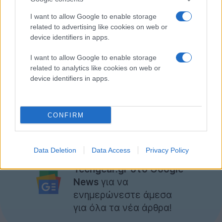
I want to allow Google to enable storage
related to advertising like cookies on web or
device identifiers in apps.
I want to allow Google to enable storage
related to analytics like cookies on web or
device identifiers in apps.
Far Cry 3 - Stranded Trailer [UK]
από
TechGear
Επιπλέον, η εταιρία ξεκίνησε να δέχεται
CONFIRM
προπαραγγελίες
εδώ
!
Data Deletion
Data Access
Privacy Policy
Ακολουθήστε το
Techgear.gr στο Google
News
για να
ενημερώνεστε άμεσα
για όλα τα νέα άρθρα!