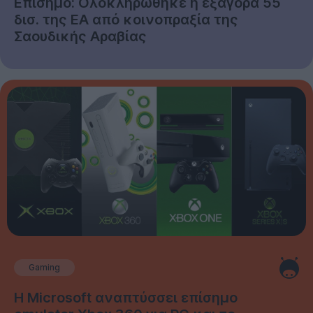
Επίσημο: Ολοκληρώθηκε η εξαγορά 55
δισ. της EA από κοινοπραξία της
Σαουδικής Αραβίας
Gaming
Η Microsoft αναπτύσσει επίσημο