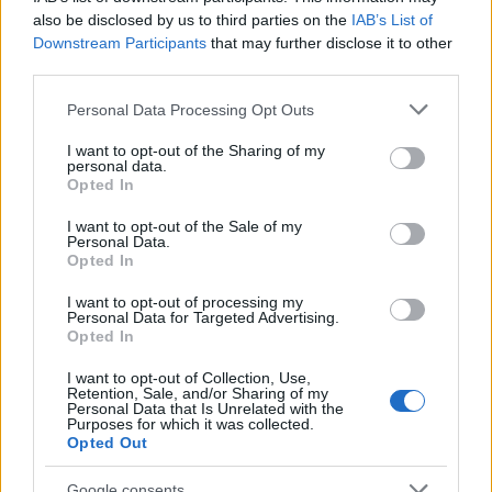
also be disclosed by us to third parties on the
IAB’s List of
Downstream Participants
that may further disclose it to other
third parties.
Please note that this website/app uses one or more Google
Personal Data Processing Opt Outs
services and may gather and store information including but
not limited to your visit or usage behaviour. You may click to
I want to opt-out of the Sharing of my
personal data.
grant or deny consent to Google and its third-party tags to
Opted In
use your data for below specified purposes in below Google
consent section.
I want to opt-out of the Sale of my
Personal Data.
Opted In
I want to opt-out of processing my
Personal Data for Targeted Advertising.
Opted In
I want to opt-out of Collection, Use,
Retention, Sale, and/or Sharing of my
Personal Data that Is Unrelated with the
Purposes for which it was collected.
Opted Out
Google consents