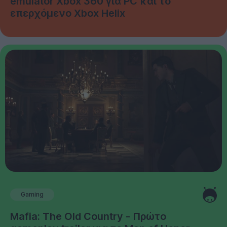
emulator Xbox 360 για PC και το
επερχόμενο Xbox Helix
Gaming
Mafia: The Old Country - Πρώτο