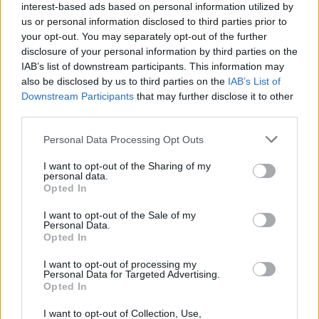
interest-based ads based on personal information utilized by
Το παρακάτω Infographic παρουσιάζει μερικά από τα
us or personal information disclosed to third parties prior to
χαρακτηριστικά και τις λειτουργίες που πιθανότατα
your opt-out. You may separately opt-out of the further
θα δούμε στα smartphones μέσα στα επόμενα χρόνια.
disclosure of your personal information by third parties on the
IAB’s list of downstream participants. This information may
also be disclosed by us to third parties on the
IAB’s List of
Downstream Participants
that may further disclose it to other
third parties.
Please note that this website/app uses one or more Google
Personal Data Processing Opt Outs
services and may gather and store information including but
not limited to your visit or usage behaviour. You may click to
I want to opt-out of the Sharing of my
personal data.
grant or deny consent to Google and its third-party tags to
Opted In
use your data for below specified purposes in below Google
consent section.
I want to opt-out of the Sale of my
Personal Data.
Opted In
I want to opt-out of processing my
Click για Full Size:
Personal Data for Targeted Advertising.
Opted In
I want to opt-out of Collection, Use,