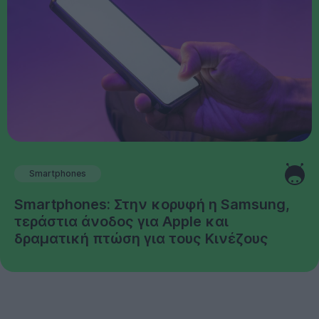
Smartphones
Smartphones: Στην κορυφή η Samsung,
τεράστια άνοδος για Apple και
δραματική πτώση για τους Κινέζους