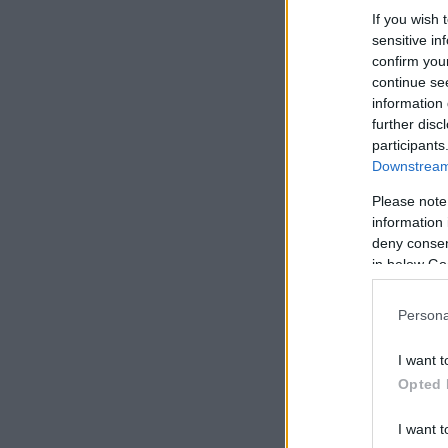
If you wish 
sensitive in
confirm you
continue se
information 
further disc
participants
Downstream 
Please note
information 
deny consent
in below Go
Persona
I want t
Opted 
I want t