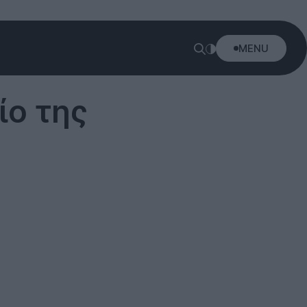
MENU
ίο της