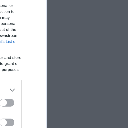
sonal or
ection to
ou may
 personal
out of the
 downstream
B’s List of
er and store
to grant or
ed purposes