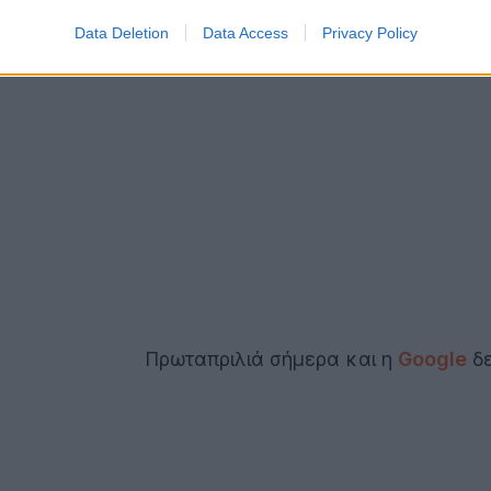
Data Deletion
Data Access
Privacy Policy
Πρωταπριλιά σήμερα και η
Google
δε