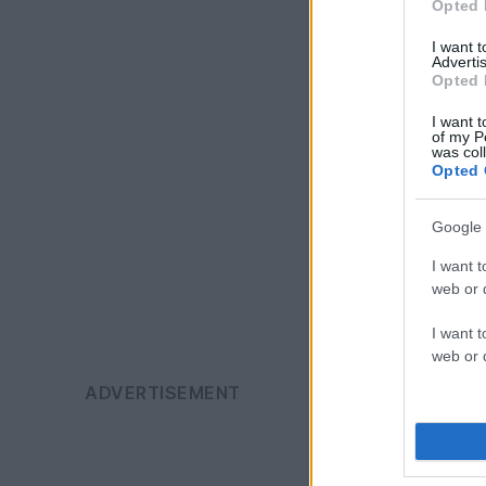
Opted 
I want 
Advertis
Opted 
I want t
of my P
was col
Opted 
Google 
I want t
web or d
I want t
web or d