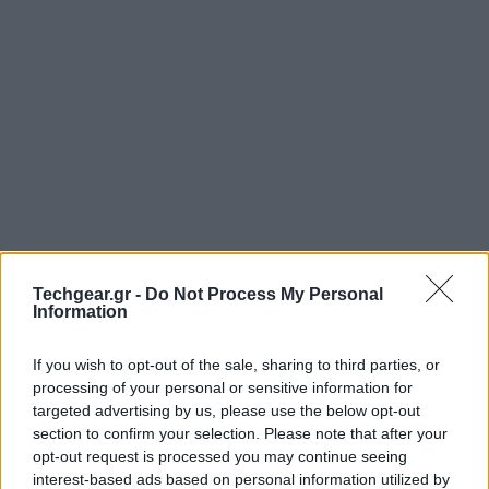
Techgear.gr -
Do Not Process My Personal
Πρόσφατα, η
Google
μας έδειξε ποια είναι η πορείας
Information
ενός email από τη στιγμή που θα πατήσουμε το κουμπί
send (
The Story of Send
), αλλά αυτή τη φορά
If you wish to opt-out of the sale, sharing to third parties, or
processing of your personal or sensitive information for
αποφάσισε να πληροφορήσει τον κόσμο για το τι
targeted advertising by us, please use the below opt-out
συμβαίνει από τη στιγμή που θα πραγματοποιήσουμε
section to confirm your selection. Please note that after your
μια αναζήτηση στην υπηρεσία Google Search, μέσα
opt-out request is processed you may continue seeing
από ένα πολύ ενδιαφέρον γράφημα που δημοσίευσε
interest-based ads based on personal information utilized by