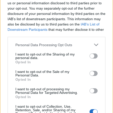
us or personal information disclosed to third parties prior to
το
Mashable
.
your opt-out. You may separately opt-out of the further
disclosure of your personal information by third parties on the
IAB’s list of downstream participants. This information may
also be disclosed by us to third parties on the
IAB’s List of
Downstream Participants
that may further disclose it to other
third parties.
Please note that this website/app uses one or more Google
Personal Data Processing Opt Outs
services and may gather and store information including but
not limited to your visit or usage behaviour. You may click to
I want to opt-out of the Sharing of my
personal data.
grant or deny consent to Google and its third-party tags to
Opted In
use your data for below specified purposes in below Google
consent section.
I want to opt-out of the Sale of my
Personal Data.
Opted In
Click για Full Size
I want to opt-out of processing my
Personal Data for Targeted Advertising.
Opted In
I want to opt-out of Collection, Use,
Retention, Sale, and/or Sharing of my