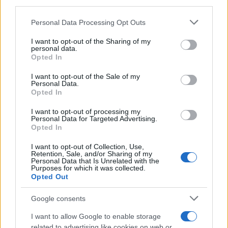
third parties.
Please note that this website/app uses one or more Google
Personal Data Processing Opt Outs
services and may gather and store information including but
not limited to your visit or usage behaviour. You may click to
I want to opt-out of the Sharing of my
personal data.
grant or deny consent to Google and its third-party tags to
Αξίζει να σημειωθεί ότι κατά τη διάρκεια του
Opted In
use your data for below specified purposes in below Google
χτεσινού αγώνα Celtic - Juventus αναρτήθηκαν
consent section.
I want to opt-out of the Sale of my
διαφημιστικές πινακίδες όπου αναγραφόταν
Personal Data.
Opted In
ξεκάθαρα η ονομασία HTC One!
I want to opt-out of processing my
Personal Data for Targeted Advertising.
HTC One (M7)
Opted In
Οθόνη 4.7” Full HD (1920 x 1080, 468ppi)
I want to opt-out of Collection, Use,
Retention, Sale, and/or Sharing of my
Επεξεργαστής quad-core Qualcomm Snapdragon
Personal Data that Is Unrelated with the
Purposes for which it was collected.
S4 Pro 1.7GHz
Opted Out
Μνήμη RAM 2GB
Google consents
Αποθηκευτικός χώρος 32GB
I want to allow Google to enable storage
Κάμερα 13MP CCD f/2.0
related to advertising like cookies on web or