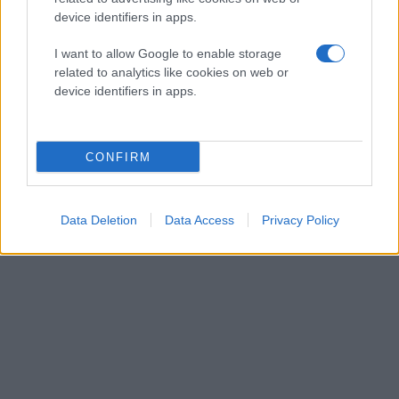
device identifiers in apps.
Εμπρόσθια κάμερα 2MP
I want to allow Google to enable storage
Λειτουργικό σύστημα
Android Jelly Bean
με HTC
related to analytics like cookies on web or
Sense 5 UI
device identifiers in apps.
Μπαταρία 2300mAh
CONFIRM
Data Deletion
Data Access
Privacy Policy