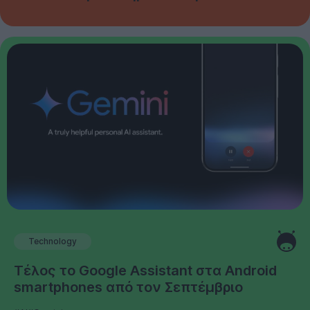
Technology
Τέλος το Google Assistant στα Android
smartphones από τον Σεπτέμβριο