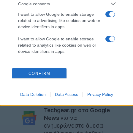
τις εφαρμογές - υπηρεσίες της Google θα χρειαστεί
Google consents
λογικά κάποιο side-loading από πλευράς των χρηστών
I want to allow Google to enable storage
και υπάρχει πάντοτε ανοικτό το πολύ σοβαρό θέμα
related to advertising like cookies on web or
της ασφάλειας.
device identifiers in apps.
Από τη στιγμή που δεν έχουμε κάτι επίσημο θα
I want to allow Google to enable storage
related to analytics like cookies on web or
κρατήσουμε μόνο την πρόθεση της εταιρείας να έχει
device identifiers in apps.
έτοιμη εναλλακτική λύση σε περίπτωση που
στραβώσουν εντελώς τα πράγματα τόσο με το
Android OS, όσο και το Windows OS.
CONFIRM
[
via
]
Data Deletion
Data Access
Privacy Policy
Ακολουθήστε το
Techgear.gr στο Google
News
για να
ενημερώνεστε άμεσα