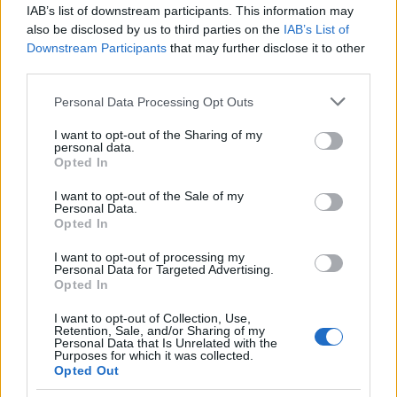
IAB’s list of downstream participants. This information may
also be disclosed by us to third parties on the
IAB’s List of
Downstream Participants
that may further disclose it to other
third parties.
Αυτή ήταν η κινέζικη πλευρά. Στην αντίπερα όχθη,
Please note that this website/app uses one or more Google
Personal Data Processing Opt Outs
ωστόσο, η ιστοσελίδα The Information ισχυρίζεται ότι
services and may gather and store information including but
το λειτουργικό σύστημα της Huawei απέχει πολύ από
not limited to your visit or usage behaviour. You may click to
I want to opt-out of the Sharing of my
personal data.
grant or deny consent to Google and its third-party tags to
την ολοκλήρωση του. Στο εσωτερικό της εταιρείας
Opted In
use your data for below specified purposes in below Google
έχει την κωδική ονομασία Project Z και αρχικά το
consent section.
I want to opt-out of the Sale of my
σχέδιο ήταν να κυκλοφορήσει αποκλειστικά για την
Personal Data.
αγορά της Κίνας.
Opted In
I want to opt-out of processing my
Όπως και να 'χει, βλέπουμε ότι η Huawei στοχεύει στη
Personal Data for Targeted Advertising.
Opted In
δημιουργία ενός ενιαίου οικοσυστήματος που θα της
λύσει τα χέρια για όλων των ειδών τις συσκευές που
I want to opt-out of Collection, Use,
Retention, Sale, and/or Sharing of my
παράγει, αλλά σαφέστατα θα έχει αρκετή δουλειά να
Personal Data that Is Unrelated with the
Purposes for which it was collected.
κάνει στο θέμα της συμβατότητας με "
όλες τις
Opted Out
εφαρμογές Android
". Ειδικά αν θέλει να προσφέρει