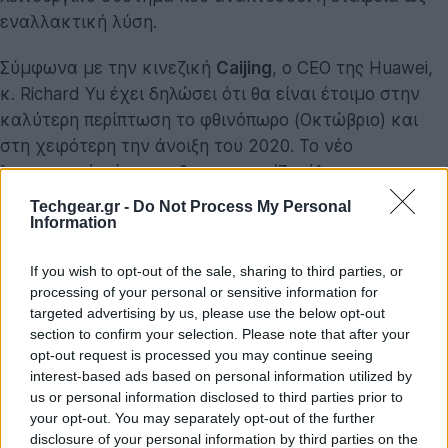
εναλλακτική λύση.
Σύμφωνα με την κινεζική
Caijing
, ο CEO της Ηuawei,
κ. Richard Yu έχει δηλώσει ότι θα είναι έτοιμο στην
καλύτερη περίπτωση το φθινόπωρο (Οκτώβριο) και
στη χειρότερη την άνοιξη του 2020. Το νέο
λειτουργικό σύστημα θα υποστηρίζει όλες τις
εφαρμογές Android και web, ενώ θα χρησιμοποιείται
Techgear.gr -
Do Not Process My Personal
από smartphones, υπολογιστές, tablets, τηλεοράσεις,
Information
wearables και αυτοκίνητα.
If you wish to opt-out of the sale, sharing to third parties, or
processing of your personal or sensitive information for
targeted advertising by us, please use the below opt-out
section to confirm your selection. Please note that after your
opt-out request is processed you may continue seeing
interest-based ads based on personal information utilized by
us or personal information disclosed to third parties prior to
your opt-out. You may separately opt-out of the further
disclosure of your personal information by third parties on the