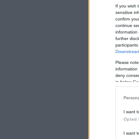
If you wish 
sensitive in
confirm you
continue se
information 
further disc
participants
Downstream 
Please note
information 
deny consent
in below Go
Persona
I want t
Opted 
I want t