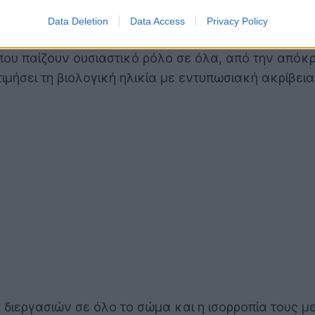
ς αίματος.
Data Deletion
Data Access
Privacy Policy
ητική ομάδα του Πανεπιστημίου της Οσάκα, αναλύει
που παίζουν ουσιαστικό ρόλο σε όλα, από την απόκρ
τιμήσει τη βιολογική ηλικία με εντυπωσιακή ακρίβε
 διεργασιών σε όλο το σώμα και η ισορροπία τους 