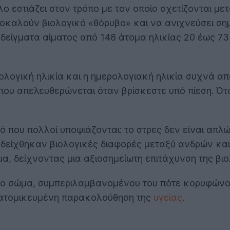
εστιάζει στον τρόπο με τον οποίο σχετίζονται μετα
αποκαλούν βιολογικό «θόρυβο» και να ανιχνεύσει ση
 δείγματα αίματος από 148 άτομα ηλικίας 20 έως 7
ιολογική ηλικία και η ημερολογιακή ηλικία συχνά α
που απελευθερώνεται όταν βρίσκεστε υπό πίεση. Ότ
τό που πολλοί υποψιάζονται: το στρες δεν είναι απ
ναδείχθηκαν βιολογικές διαφορές μεταξύ ανδρών κα
α, δείχνοντας μια αξιοσημείωτη επιτάχυνση της βι
ο σώμα, συμπεριλαμβανομένου του πότε κορυφώνοντα
ξατομικευμένη παρακολούθηση της
υγείας
.