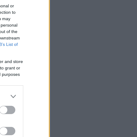
sonal or
ection to
ou may
 personal
out of the
 downstream
B’s List of
er and store
to grant or
ed purposes