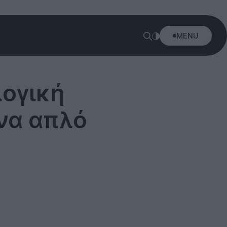
MENU
λογική
να απλό