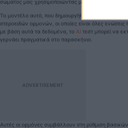
σώματος μας χρησιμοποιώντας μόνο πέντε σταγόνε
Το μοντέλο αυτό, που δημιουργήθηκε από μια ερευν
στεροειδών ορμονών, οι οποίες είναι όλες ενώσεις 
με βάση αυτά τα δεδομένα, το
AI
τεστ μπορεί να εκ
γερνάει πραγματικά στο παρασκήνιο.
Αυτές οι ορμόνες συμβάλλουν στη ρύθμιση βασικών