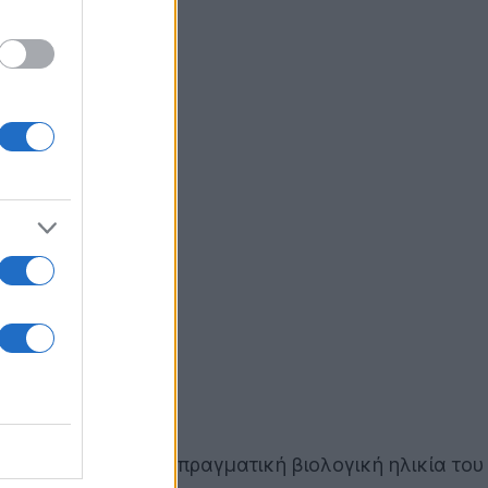
α εξακριβώσει την πραγματική βιολογική ηλικία του