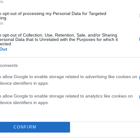
In
to opt-out of processing my Personal Data for Targeted
ing.
In
o opt-out of Collection, Use, Retention, Sale, and/or Sharing
ersonal Data that Is Unrelated with the Purposes for which it
lected.
Out
consents
o allow Google to enable storage related to advertising like cookies on
evice identifiers in apps.
o allow Google to enable storage related to analytics like cookies on
evice identifiers in apps.
CONFIRM
 τεστ ηλικίας με
Τεχνητή Νοημοσύνη
που μπορεί ν