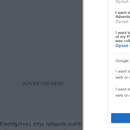
Opted 
I want 
Advertis
Opted 
I want t
of my P
was col
Opted 
Google 
I want t
web or d
I want t
web or d
Επιστήμονες στην Ιαπωνία ανέπτυξαν ένα βιολογικό