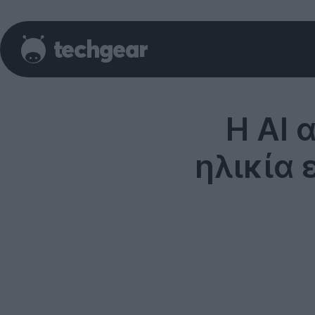
Η AI 
ηλικία