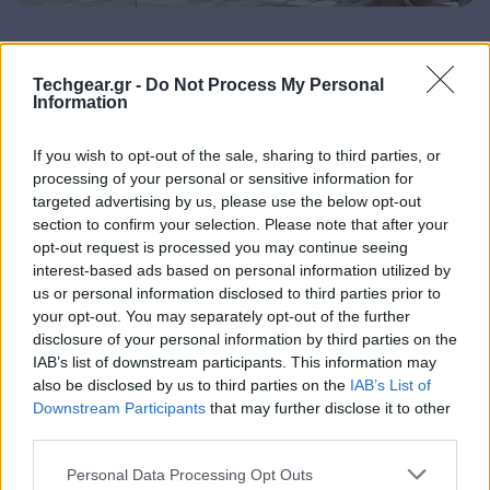
Project Natick: Επιτυχημένη η διετής
Techgear.gr -
Do Not Process My Personal
Information
δοκιμή για το υποβρύχιο data center της
Microsoft
If you wish to opt-out of the sale, sharing to third parties, or
processing of your personal or sensitive information for
targeted advertising by us, please use the below opt-out
Η ιδέα δεν είναι εντελώς καινούργια. Το 2018,
η
section to confirm your selection. Please note that after your
Microsoft είχε πραγματοποιήσει παρόμοιο πείραμα
opt-out request is processed you may continue seeing
interest-based ads based on personal information utilized by
στα ανοιχτά της Σκωτίας, το οποίο ολοκληρώθηκε
us or personal information disclosed to third parties prior to
επιτυχώς δύο χρόνια αργότερα
, χωρίς όμως να
your opt-out. You may separately opt-out of the further
εξελιχθεί σε εμπορική εφαρμογή. Η κινεζική
disclosure of your personal information by third parties on the
πρωτοβουλία, ωστόσο, είναι από τις πρώτες που
IAB’s list of downstream participants. This information may
also be disclosed by us to third parties on the
IAB’s List of
περνούν από τη φάση της δοκιμής στην εμπορική
Downstream Participants
that may further disclose it to other
αξιοποίηση. Οι πρώτοι πελάτες του project θα είναι η
third parties.
China Telecom και μια κρατική εταιρεία υπολογιστικής
Please note that this website/app uses one or more Google
ισχύος για συστήματα
τεχνητής νοημοσύνης
, στο
Personal Data Processing Opt Outs