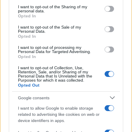
services and may gather and store information including but
πλαίσιο της εθνικής στρατηγικής για μείωση του
not limited to your visit or usage behaviour. You may click to
I want to opt-out of the Sharing of my
ανθρακικού αποτυπώματος των τεχνολογικών
personal data.
grant or deny consent to Google and its third-party tags to
Opted In
υποδομών.
use your data for below specified purposes in below Google
consent section.
I want to opt-out of the Sale of my
Personal Data.
Παρά τα φιλόδοξα σχέδια, οι μηχανικοί
Opted In
αντιμετωπίζουν σημαντικές τεχνικές προκλήσεις.
Όπως παραδέχεται ο
Zhou Jun
, μηχανικός της
I want to opt-out of processing my
Personal Data for Targeted Advertising.
Highlander, «
η ολοκλήρωση του υποβρύχιου data
Opted In
center αποδείχθηκε πολύ πιο απαιτητική απ’ ό,τι
I want to opt-out of Collection, Use,
υπολογίζαμε αρχικά
». Η εγκατάσταση
Retention, Sale, and/or Sharing of my
Personal Data that Is Unrelated with the
κατασκευάστηκε στη στεριά σε επιμέρους τμήματα,
Purposes for which it was collected.
Opted Out
τα οποία θα συναρμολογηθούν κάτω από την
επιφάνεια της θάλασσας.
Σχεδόν όλη η ενέργεια που
Google consents
θα χρησιμοποιεί θα προέρχεται από κοντινά
I want to allow Google to enable storage
υπεράκτια αιολικά πάρκα
, ενώ η εταιρεία
related to advertising like cookies on web or
διαβεβαιώνει πως πάνω από το 95% της λειτουργίας
device identifiers in apps.
της θα στηρίζεται σε ανανεώσιμες πηγές ενέργειας.