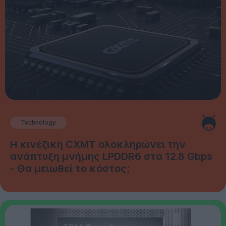
Technology
Η κινέζικη CXMT ολοκληρώνει την
ανάπτυξη μνήμης LPDDR6 στα 12.8 Gbps
- Θα μειωθεί το κόστος;