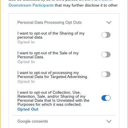
Downstream Participants
that may further disclose it to other
X35 5G Modem-RF System, ένα από τα πρώτα
third parties.
εμπορικά διαθέσιμα μόντεμ 5G RedCap, προωθεί μια
Please note that this website/app uses one or more Google
ενοποιημένη πλατφόρμα 5G για ευρυζωνικές
Personal Data Processing Opt Outs
services and may gather and store information including but
συσκευές IoT και entry-tier για να βοηθήσει στην
not limited to your visit or usage behaviour. You may click to
I want to opt-out of the Sharing of my
επέκταση του οικοσυστήματος 5G σε νέες συσκευές,
personal data.
grant or deny consent to Google and its third-party tags to
Opted In
form factors και εμπειρίες. Το TCL LINKKEY IK511 είναι
use your data for below specified purposes in below Google
consent section.
μια προηγμένη εφαρμογή του RedCap που καθιστά
I want to opt-out of the Sale of my
Personal Data.
εύκολη και γρήγορη τη συνδεσιμότητα 5G σε νέες
Opted In
συσκευές M2M και περιπτώσεις χρήσης
», δήλωσε ο
I want to opt-out of processing my
Gautam Sheoran
, Αντιπρόεδρος, Product
Personal Data for Targeted Advertising.
Management, Qualcomm Technologies, Inc.
Opted In
I want to opt-out of Collection, Use,
"
Η TCL ηγείται στον παγκόσμιο τομέα MBB εδώ και
Retention, Sale, and/or Sharing of my
Personal Data that Is Unrelated with the
πολλά χρόνια, είμαστε πάντα αφοσιωμένοι στην
Purposes for which it was collected.
Opted Out
ανάπτυξη κορυφαίων και πρακτικών προϊόντων για
να βοηθήσουμε τους χρήστες σε όλο τον κόσμο να
Google consents
‘συνδέσουν τους μη συνδεδεμένους, να