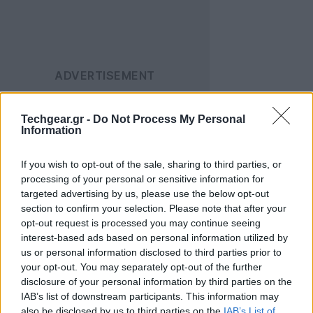
Techgear.gr -
Do Not Process My Personal
Information
If you wish to opt-out of the sale, sharing to third parties, or
Με το
TCL LINKKEY IK511
, η TCL στοχεύει στην
processing of your personal or sensitive information for
επιτάχυνση της ανάπτυξης εφαρμογών 5G
targeted advertising by us, please use the below opt-out
προωθώντας την υιοθέτηση του 5G RedCap. Το TCL
section to confirm your selection. Please note that after your
opt-out request is processed you may continue seeing
LINKKEY IK511 είναι ένα τέλειο προϊόν για τον τομέα
interest-based ads based on personal information utilized by
M2M, επιταχύνοντας την ταχεία ανάπτυξη της
us or personal information disclosed to third parties prior to
ψηφιοποίησης του κλάδου.
your opt-out. You may separately opt-out of the further
disclosure of your personal information by third parties on the
"
Η Qualcomm επιτρέπει έναν κόσμο όπου όλοι και
IAB’s list of downstream participants. This information may
also be disclosed by us to third parties on the
IAB’s List of
όλα μπορούν να συνδεθούν έξυπνα. Το Snapdragon