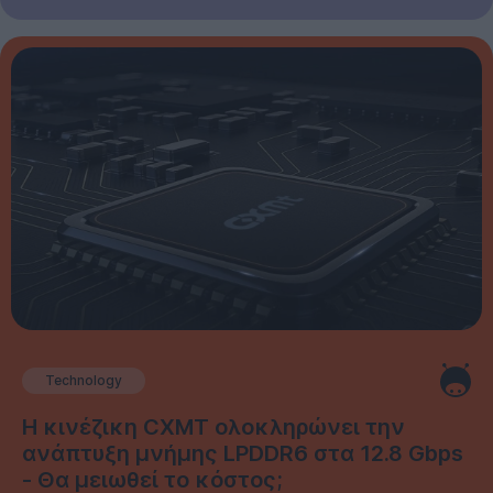
Technology
Η κινέζικη CXMT ολοκληρώνει την
ανάπτυξη μνήμης LPDDR6 στα 12.8 Gbps
- Θα μειωθεί το κόστος;