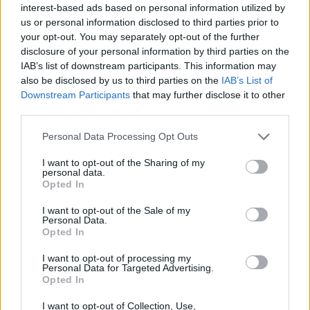
interest-based ads based on personal information utilized by
us or personal information disclosed to third parties prior to
your opt-out. You may separately opt-out of the further
disclosure of your personal information by third parties on the
IAB’s list of downstream participants. This information may
also be disclosed by us to third parties on the
IAB’s List of
Downstream Participants
that may further disclose it to other
Το iGBA βασίζεται στο open-source project GBA4iOS,
third parties.
αλλά είναι γεμάτο με ενσωματωμένες διαφημίσεις.
Please note that this website/app uses one or more Google
Personal Data Processing Opt Outs
Κάνει καλά τη δουλειά του εξομοιώνοντας παιχνίδια
services and may gather and store information including but
Game Boy. Μπορείτε να κατεβάσετε μια ROM Game
not limited to your visit or usage behaviour. You may click to
I want to opt-out of the Sharing of my
personal data.
Boy Advance ή Game Boy Color από οποιαδήποτε πηγή
grant or deny consent to Google and its third-party tags to
Opted In
use your data for below specified purposes in below Google
θέλετε και, στη συνέχεια, να την εγκαταστήσετε στο
consent section.
I want to opt-out of the Sale of my
iGBA για να την παίξετε. Είναι ένας πλήρως
Personal Data.
εξοπλισμένος emulator με δυνατότητες όπως save
Opted In
states, προσαρμογή εικονικού χειριστηρίου, ρυθμίσεις
I want to opt-out of processing my
απτικής λειτουργίας και προβολή εξωτερικής οθόνης
Personal Data for Targeted Advertising.
Opted In
AirPlay.
I want to opt-out of Collection, Use,