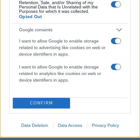
Retention, Sale, and/or Sharing of my
Τώρα που ο iGBA, ο οποίος προσφέρει τη δυνατότητα
Personal Data that Is Unrelated with the
Purposes for which it was collected.
φόρτωσης και αναπαραγωγής κατεβασμένων ROMs,
Opted Out
είναι επίσημα διαθέσιμος στο App Store, ίσως δούμε
σύντομα και τον
PPSSPP emulator
να καταφθάνει
Google consents
στην αγορά.
I want to allow Google to enable storage
related to advertising like cookies on web or
device identifiers in apps.
I want to allow Google to enable storage
related to analytics like cookies on web or
device identifiers in apps.
CONFIRM
Data Deletion
Data Access
Privacy Policy
iGBA - [
App Store Link
]