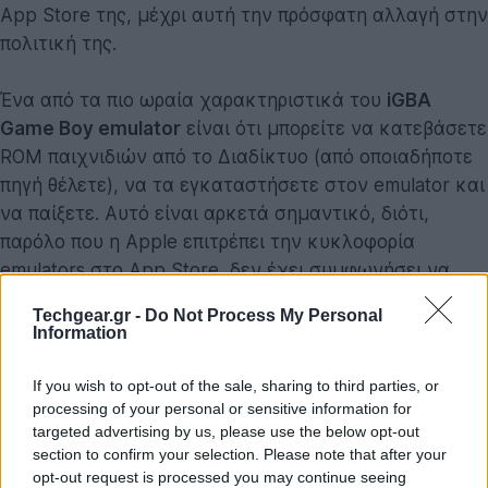
App Store της, μέχρι αυτή την πρόσφατη αλλαγή στην
πολιτική της.
Ένα από τα πιο ωραία χαρακτηριστικά του
iGBA
Game Boy emulator
είναι ότι μπορείτε να κατεβάσετε
ROM παιχνιδιών από το Διαδίκτυο (από οποιαδήποτε
πηγή θέλετε), να τα εγκαταστήσετε στον emulator και
να παίξετε. Αυτό είναι αρκετά σημαντικό, διότι,
παρόλο που η Apple επιτρέπει την κυκλοφορία
emulators στο App Store, δεν έχει συμφωνήσει να
επιτρέψει τη λήψη ROMs από εξωτερικές πηγές και τη
Techgear.gr -
Do Not Process My Personal
χρήση τους σε emulators.
Information
If you wish to opt-out of the sale, sharing to third parties, or
processing of your personal or sensitive information for
targeted advertising by us, please use the below opt-out
section to confirm your selection. Please note that after your
opt-out request is processed you may continue seeing