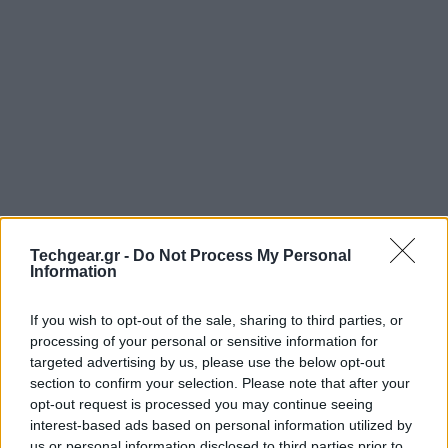
Techgear.gr -
Do Not Process My Personal
Information
Οι φήμες για τοποθέτηση οθονών
glasses-free 3D
στις επόμενης γενιάς iDevices (iPhone, iPod Touch,
If you wish to opt-out of the sale, sharing to third parties, or
iPad) φαίνεται ότι δεν απέχουν και πολύ από την
processing of your personal or sensitive information for
πραγματικότητα, αφού κατά τη διάρκεια της έκθεσης
targeted advertising by us, please use the below opt-out
section to confirm your selection. Please note that after your
Display Taiwan 2011, η ομάδα της ιστοσελίδας Netbook
opt-out request is processed you may continue seeing
News εντόπισε ένα 1ης γενιάς
iPad
με οθόνη 3D από
interest-based ads based on personal information utilized by
την κατασκευάστρια CPT! Μπορείτε να δείτε
us or personal information disclosed to third parties prior to