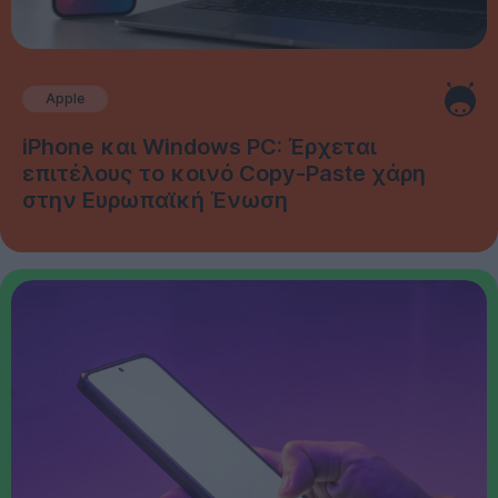
Apple
iPhone και Windows PC: Έρχεται
επιτέλους το κοινό Copy-Paste χάρη
στην Ευρωπαϊκή Ένωση