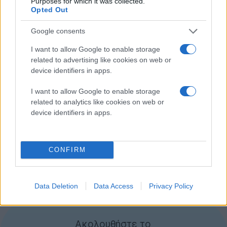
Purposes for which it was collected.
Opted Out
Google consents
I want to allow Google to enable storage
related to advertising like cookies on web or
device identifiers in apps.
I want to allow Google to enable storage
related to analytics like cookies on web or
device identifiers in apps.
Από πλευράς Apple δεν υπάρχει καμία επίσημη
δήλωση για πιθανή κυκλοφορία 3D iPad στο μέλλον,
αλλά το γεγονός ότι μια κατασκευάστρια εταιρία
CONFIRM
ασχολείται με την παραγωγή οθονών 3D που είναι
συμβατές με το iPad, σίγουρα αφήνει ανοιχτό ένα
τέτοιο ενδεχόμενο!
Data Deletion
Data Access
Privacy Policy
[πηγή
NetbookNews
]
Ακολουθήστε το