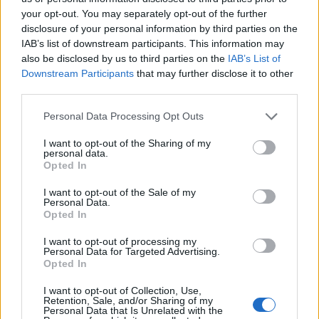
παρακάτω και το σχετικό video:
your opt-out. You may separately opt-out of the further
disclosure of your personal information by third parties on the
IAB’s list of downstream participants. This information may
also be disclosed by us to third parties on the
IAB’s List of
Downstream Participants
that may further disclose it to other
third parties.
Please note that this website/app uses one or more Google
Personal Data Processing Opt Outs
services and may gather and store information including but
not limited to your visit or usage behaviour. You may click to
I want to opt-out of the Sharing of my
personal data.
grant or deny consent to Google and its third-party tags to
Opted In
use your data for below specified purposes in below Google
consent section.
I want to opt-out of the Sale of my
Personal Data.
Opted In
I want to opt-out of processing my
Personal Data for Targeted Advertising.
Opted In
I want to opt-out of Collection, Use,
Retention, Sale, and/or Sharing of my
Personal Data that Is Unrelated with the