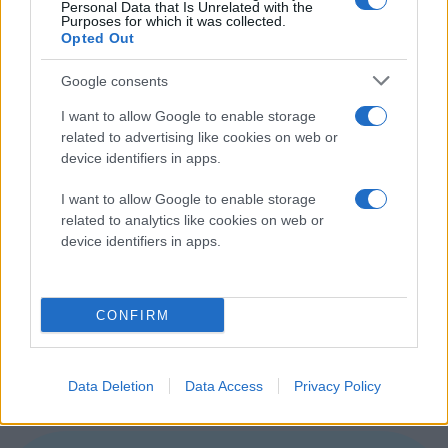
Personal Data that Is Unrelated with the
Όπως και να ΄χει, οι τελευταίες φήμες θέλουν την
Purposes for which it was collected.
Opted Out
Apple
να έχει δημιουργήσει ένα λεπτότερο iPhone 5
με στρογγυλεμένες άκρες και εκτεταμένη οθόνη,
Google consents
επεξεργαστή A5 (όμοιο με του
iPad 2
), κάμερα 8MP
I want to allow Google to enable storage
(αντί για 5MP) με dual LED flash και δυνατότητα
related to advertising like cookies on web or
εγγραφής Full HD video 1080p,
NFC chip
, μπαταρία που
device identifiers in apps.
φορτίζει ασύρματα και φυσικά λειτουργικό σύστημα
iOS 5.
I want to allow Google to enable storage
related to analytics like cookies on web or
Δε γνωρίζουμε πόσα από τα παραπάνω θα βρίσκονται
device identifiers in apps.
πράγματι στα σωθικά του iPhone 5, αλλά αξίζει να
αναφέρουμε ότι η
Google
θα φέρει την υπηρεσία
CONFIRM
Google Wallet
και στο iPhone, εάν τελικά τοποθετηθεί
NFC chip!
Data Deletion
Data Access
Privacy Policy
[
Digitimes
,
Electronista
,
Bloomberg
]