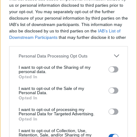
us or personal information disclosed to third parties prior to
your opt-out. You may separately opt-out of the further
disclosure of your personal information by third parties on the
IAB’s list of downstream participants. This information may
also be disclosed by us to third parties on the
IAB’s List of
Downstream Participants
that may further disclose it to other
third parties.
Please note that this website/app uses one or more Google
Personal Data Processing Opt Outs
services and may gather and store information including but
not limited to your visit or usage behaviour. You may click to
I want to opt-out of the Sharing of my
personal data.
grant or deny consent to Google and its third-party tags to
Opted In
Όλη αυτή η αναμονή έχει πλημμυριστεί από διάφορες
use your data for below specified purposes in below Google
consent section.
υποθέσεις, διαρροές (;) και διαμάχες σχετικά με τα
I want to opt-out of the Sale of my
Personal Data.
χαρακτηριστικά του πολυαναμενόμενου
smartphone
,
Opted In
καθώς υπάρχουν δύο στρατόπεδα: αυτοί που
I want to opt-out of processing my
πιστεύουν ότι το iPhone 5 θα είναι ένα ελαφρώς
Personal Data for Targeted Advertising.
βελτιωμένο
iPhone 4
(4S ίσως), και αυτοί που
Opted In
θεωρούν ότι θα είναι μια ολοκαίνουργια συσκευή.
I want to opt-out of Collection, Use,
Retention, Sale, and/or Sharing of my