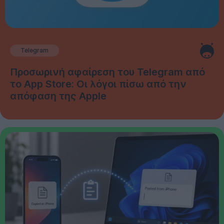
Telegram
Προσωρινή αφαίρεση του Telegram από
το App Store: Οι λόγοι πίσω από την
απόφαση της Apple