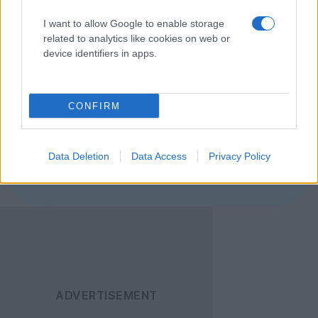
I want to allow Google to enable storage
related to analytics like cookies on web or
[πηγή
Netbooknews
]
device identifiers in apps.
Ακολουθήστε το
CONFIRM
Techgear.gr στο Google
News
για να
ενημερώνεστε άμεσα
Data Deletion
Data Access
Privacy Policy
για όλα τα νέα άρθρα!