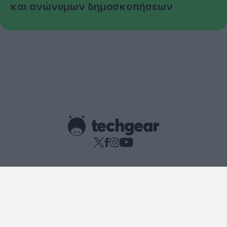
και ανώνυμων δημοσκοπήσεων
Copyright © techgear 2026
Created with
By Darkpony