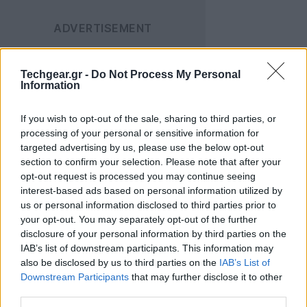
Techgear.gr -
Do Not Process My Personal
Information
If you wish to opt-out of the sale, sharing to third parties, or
Σύμφωνα με δημοσίευμα της ιστοσελίδας
processing of your personal or sensitive information for
Netbooknews, σε εκδήλωση της iRiver την περασμένη
targeted advertising by us, please use the below opt-out
εβδομάδα εθεάθη το tablet ΜΧ100, το οποίο
section to confirm your selection. Please note that after your
εμφανίζεται, μάλιστα, και στην τηλεοπτική διαφήμιση
opt-out request is processed you may continue seeing
interest-based ads based on personal information utilized by
της LG U+ στην Κορέα.
us or personal information disclosed to third parties prior to
your opt-out. You may separately opt-out of the further
Βάσει της ίδιας πηγής, το tablet διαθέτει οθόνη 7",
disclosure of your personal information by third parties on the
επεξεργαστή Samsung Hummingbird 1GHz και
IAB’s list of downstream participants. This information may
λειτουργικό σύστημα
Android 2.2 Froyo
. Η εταιρεία
also be disclosed by us to third parties on the
IAB’s List of
Downstream Participants
that may further disclose it to other
δεν έχει επιβεβαιώσει επίσημα τις φήμες για το
third parties.
MX100 tablet και επομένως δε γνωρίζουμε πότε