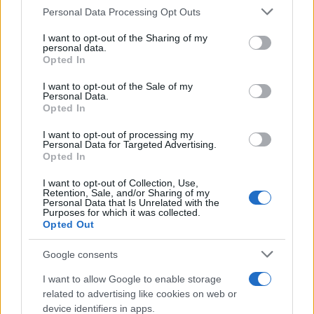
αναμένεται να κυκλοφορήσει και σε τι τιμή.
Please note that this website/app uses one or more Google
Personal Data Processing Opt Outs
services and may gather and store information including but
not limited to your visit or usage behaviour. You may click to
I want to opt-out of the Sharing of my
Στην παρακάτω διαφήμιση μπορείτε να δείτε το
personal data.
grant or deny consent to Google and its third-party tags to
MX100 tablet (μετά το 0:15).
Opted In
use your data for below specified purposes in below Google
consent section.
I want to opt-out of the Sale of my
Personal Data.
Opted In
I want to opt-out of processing my
Personal Data for Targeted Advertising.
Opted In
I want to opt-out of Collection, Use,
Retention, Sale, and/or Sharing of my
Personal Data that Is Unrelated with the
Purposes for which it was collected.
Opted Out
Google consents
I want to allow Google to enable storage
related to advertising like cookies on web or
device identifiers in apps.