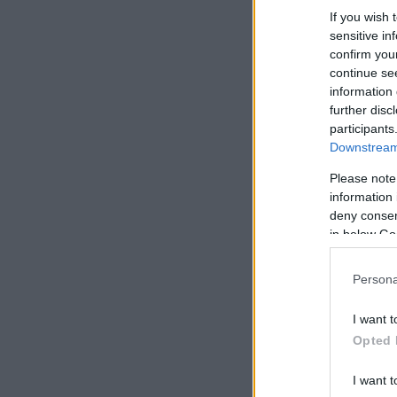
If you wish 
sensitive in
confirm you
continue se
information 
further disc
participants
Downstream 
Please note
information 
deny consent
in below Go
Persona
I want t
Opted 
I want t