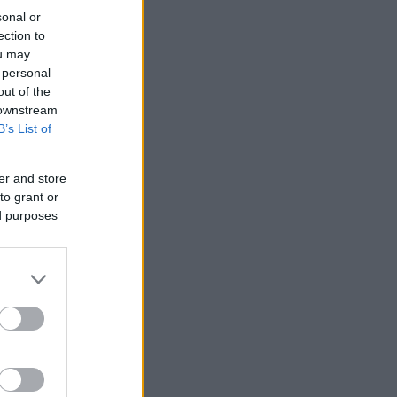
sonal or
ection to
ou may
 personal
out of the
 downstream
B’s List of
er and store
to grant or
ed purposes