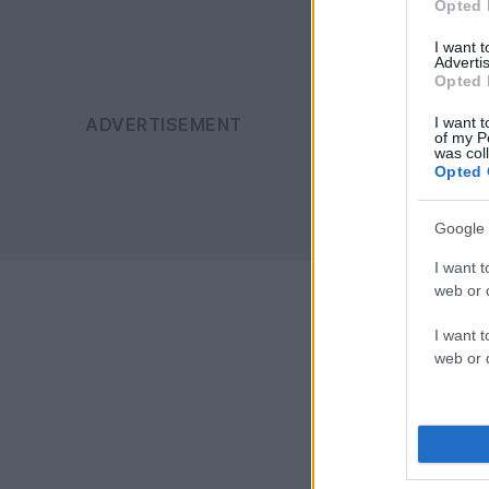
Opted 
I want 
Advertis
Opted 
I want t
of my P
was col
Opted 
Google 
I want t
web or d
I want t
web or d