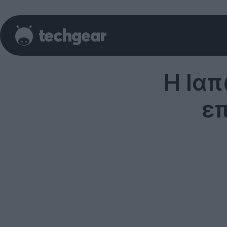
H Ιαπ
επ