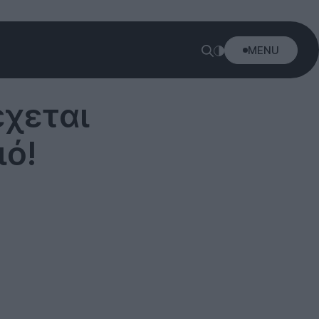
MENU
έχεται
ιό!