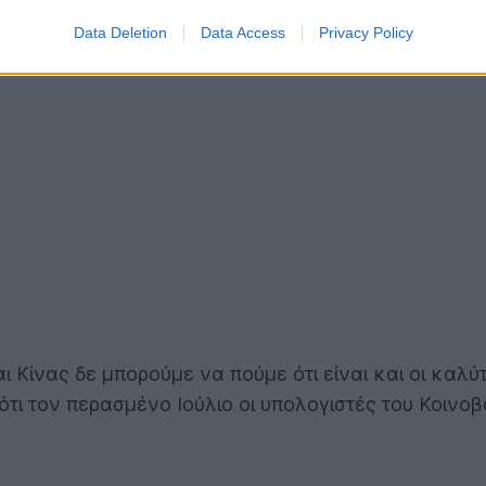
Data Deletion
Data Access
Privacy Policy
ι Κίνας δε μπορούμε να πούμε ότι είναι και οι καλύτ
ι τον περασμένο Ιούλιο οι υπολογιστές του Κοινοβο