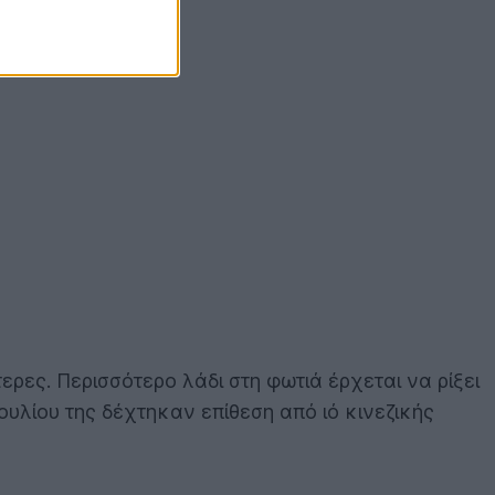
ερες. Περισσότερο λάδι στη φωτιά έρχεται να ρίξει
υλίου της δέχτηκαν επίθεση από ιό κινεζικής