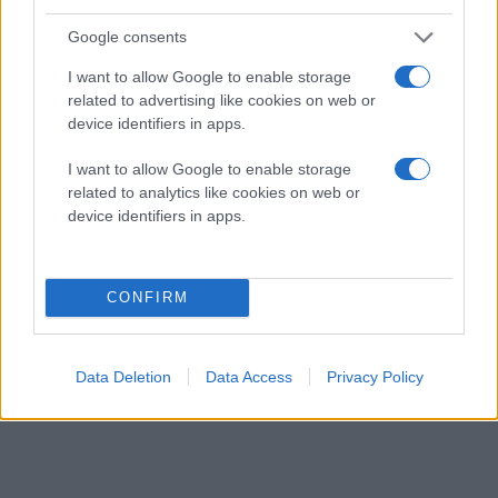
Βάρος λιγότερο από 600gr
Google consents
Να σημειωθεί ότι μαζί με το ThinkPad Tablet 2 θα
κυκλοφορήσει και ειδική βάση-πληκτρολόγιο με
I want to allow Google to enable storage
έξοδο HDMI, 3x USB και Ethernet. Σε ό,τι αφορά τις
related to advertising like cookies on web or
device identifiers in apps.
τιμές, η εταιρεία θα γίνει πιο σαφής όταν
πλησιάσουμε περισσότερο στην ημερομηνία
I want to allow Google to enable storage
κυκλοφορίας, προφανώς για να δει και τις τιμές των
related to analytics like cookies on web or
ανταγωνιστών της.
device identifiers in apps.
CONFIRM
Data Deletion
Data Access
Privacy Policy