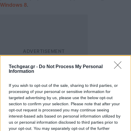
Windows 8
.
Techgear.gr -
Do Not Process My Personal
Information
If you wish to opt-out of the sale, sharing to third parties, or
processing of your personal or sensitive information for
Lenovo ThinkPad Tablet 2
targeted advertising by us, please use the below opt-out
section to confirm your selection. Please note that after your
opt-out request is processed you may continue seeing
Οθόνη 10.1” IPS LCD WXGA (1366 x 768, 16:10)
interest-based ads based on personal information utilized by
Επεξεργαστής dual-core Intel Atom Clover Trail
us or personal information disclosed to third parties prior to
32nm
your opt-out. You may separately opt-out of the further