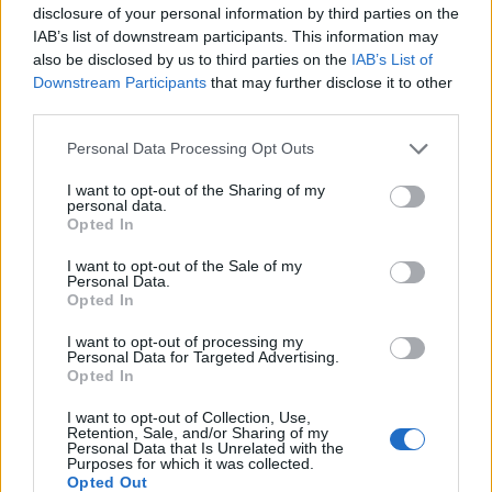
disclosure of your personal information by third parties on the
Μνήμη RAM 2GB
IAB’s list of downstream participants. This information may
also be disclosed by us to third parties on the
IAB’s List of
Αποθηκευτικός χώρος 64GB eMMC (επέκταση με
Downstream Participants
that may further disclose it to other
microSD)
third parties.
Κάμερα 8MP με αυτόματη εστίαση και LED flash
Please note that this website/app uses one or more Google
Personal Data Processing Opt Outs
services and may gather and store information including but
Εμπρόσθια κάμερα 2MP HD 720p
not limited to your visit or usage behaviour. You may click to
I want to opt-out of the Sharing of my
personal data.
WiFi 802.11 a/b/g/n, Bluetooth 4.0, GPS, επιλογή
grant or deny consent to Google and its third-party tags to
Opted In
3G/4G/HSPA+
use your data for below specified purposes in below Google
consent section.
I want to opt-out of the Sale of my
NFC chip
Personal Data.
Opted In
Υποδοχές microHDMI, microUSB, microSD
I want to opt-out of processing my
Επιλογή για γραφίδα
Personal Data for Targeted Advertising.
Opted In
Λειτουργικό σύστημα Windows 8 32bit
I want to opt-out of Collection, Use,
Μπαταρία 30Whr (10 ώρες αυτονομία)
Retention, Sale, and/or Sharing of my
Personal Data that Is Unrelated with the
Purposes for which it was collected.
Διαστάσεις 262.6 x 164 x 9.8mm
Opted Out