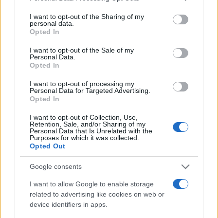
services and may gather and store information including but
streamάρετε οτιδήποτε υπάρχει στο κινητό σας στην
not limited to your visit or usage behaviour. You may click to
I want to opt-out of the Sharing of my
τηλεόραση.
personal data.
grant or deny consent to Google and its third-party tags to
Opted In
use your data for below specified purposes in below Google
consent section.
I want to opt-out of the Sale of my
Personal Data.
Opted In
I want to opt-out of processing my
Personal Data for Targeted Advertising.
Opted In
I want to opt-out of Collection, Use,
Retention, Sale, and/or Sharing of my
Personal Data that Is Unrelated with the
Purposes for which it was collected.
Opted Out
Η LG ισχυρίζεται ότι έχει μειώσει στο ελάχιστο το lag
Google consents
χωρίς να χάνεται η ποιότητα ενώ η κατανάλωση
I want to allow Google to enable storage
ενέργειας έχει πέσει στο μισό σε σχέση με άλλες
related to advertising like cookies on web or
παρόμοιες τεχνολογίες. Προς το παρόν πρόκειται για
device identifiers in apps.
demo τεχνολογία, η οποία, όμως, θα κάνει την