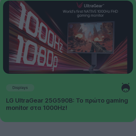
Displays
LG UltraGear 25G590B: Το πρώτο gaming
monitor στα 1000Hz!