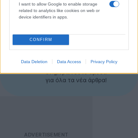
I want to allow Google to enable storage
εμφάνιση της στην αγορά πολύ σύντομα σε 1080p
related to analytics like cookies on web or
Android συσκευές.
device identifiers in apps.
[
LG
via
TheVerge
]
CONFIRM
Ακολουθήστε το
Techgear.gr στο Google
Data Deletion
Data Access
Privacy Policy
News
για να
ενημερώνεστε άμεσα
για όλα τα νέα άρθρα!