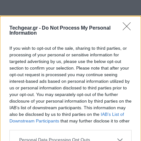
Techgear.gr -
Do Not Process My Personal
Information
If you wish to opt-out of the sale, sharing to third parties, or
processing of your personal or sensitive information for
targeted advertising by us, please use the below opt-out
section to confirm your selection. Please note that after your
opt-out request is processed you may continue seeing
interest-based ads based on personal information utilized by
us or personal information disclosed to third parties prior to
your opt-out. You may separately opt-out of the further
H
LG Electronics
έδειξε στο
MWC 2013
την νέα
disclosure of your personal information by third parties on the
τεχνολογία ασύρματης μετάδοσης Ultra High Definition
IAB’s list of downstream participants. This information may
που επιτρέπει στον χρήστη να παίζει παιχνίδια ή να
also be disclosed by us to third parties on the
IAB’s List of
Downstream Participants
that may further disclose it to other
προβάλλει άλλο περιεχόμενο σε συμβατές Ultra HD
third parties.
τηλεοράσεις σε πραγματικό χρόνο! Η τεχνολογία
χρησιμοποιεί Wi-Fi και το πρότυπο
Miracast
για να
Please note that this website/app uses one or more Google
Personal Data Processing Opt Outs