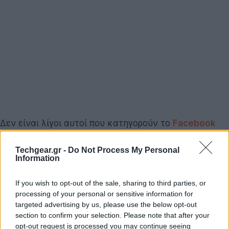
Δεν είναι λίγοι αυτοί που κατηγορούν το
Facebook
για θέματα ιδιωτικότητας, με το τελευταίο διάστημα
οι αντιδράσεις των χρηστών να γίνονται ακόμα
Techgear.gr -
Do Not Process My Personal
Information
εντονότερες. Πρόσφατα αποκαλύφθηκε ότι το
κοινωνικό δίκτυο
παρακολουθεί τους χρήστες του
If you wish to opt-out of the sale, sharing to third parties, or
και μετά το log out
αλλά και ο
τεράστιος όγκος
processing of your personal or sensitive information for
δεδομένων που κρατάει στη βάση δεδομένων του
targeted advertising by us, please use the below opt-out
section to confirm your selection. Please note that after your
για κάθε μεμονωμένο χρήστη.
opt-out request is processed you may continue seeing