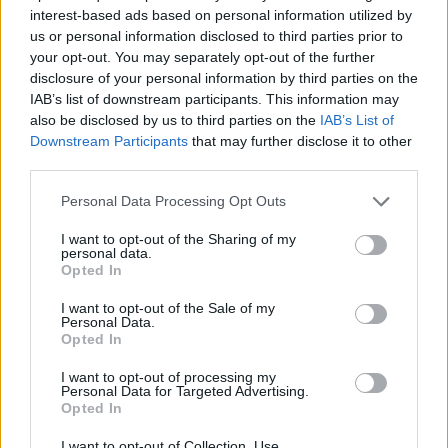
interest-based ads based on personal information utilized by
us or personal information disclosed to third parties prior to
your opt-out. You may separately opt-out of the further
disclosure of your personal information by third parties on the
IAB’s list of downstream participants. This information may
also be disclosed by us to third parties on the
IAB’s List of
Downstream Participants
that may further disclose it to other
third parties.
Please note that this website/app uses one or more Google
Personal Data Processing Opt Outs
services and may gather and store information including but
not limited to your visit or usage behaviour. You may click to
I want to opt-out of the Sharing of my
personal data.
grant or deny consent to Google and its third-party tags to
Opted In
use your data for below specified purposes in below Google
Ωστόσο, ο συνιδρυτής του Facebook,
Mark
consent section.
I want to opt-out of the Sale of my
Zuckerberg
, φαίνεται να έχει διαφορετική άποψη. Σε
Personal Data.
Opted In
πρόσφατη εμφάνιση του σε τηλεοπτικό show μίλησε
για θέματα ιδιωτικότητας περνώντας στην
I want to opt-out of processing my
Personal Data for Targeted Advertising.
αντεπίθεση. Όπως υποστηρίζει, οι
Microsoft
,
Yahoo
Opted In
και
Google
συλλέγουν πολύ περισσότερες
πληροφορίες για τους χρήστες από το Facebook, απλά
I want to opt-out of Collection, Use,