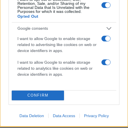
Retention, Sale, and/or Sharing of my
το κάνουν πίσω από την πλάτη τους:
Personal Data that Is Unrelated with the
Purposes for which it was collected.
Opted Out
"Συλλέγουν ένα τεράστιο όγκο
πληροφοριών για εσάς χωρίς να το
Google consents
γνωρίζετε. Όλα έχουν να κάνουν με το τι
I want to allow Google to enable storage
βγαίνει προς τα έξω. Το πραγματικό
related to advertising like cookies on web or
ερώτημα είναι έχουν τα εργαλεία που
device identifiers in apps.
χρειάζονται προκειμένου να λάβουν τις
I want to allow Google to enable storage
σωστές αποφάσεις; Πιστεύω ότι οι
related to analytics like cookies on web or
εταιρείες με τα τεράστια δίκτυα
device identifiers in apps.
διαφημίσεων καταφέρνουν να γλιτώσουν
την κριτική για τις πληροφορίες που
συγκεντρώνουν. "
CONFIRM
Με το Facebook να συλλέγει τα δεδομένα μας
φανερά και τις υπόλοιπες ιστοσελίδες να το κάνουν
Data Deletion
Data Access
Privacy Policy
στα κρυφά, όπως φαίνεται τίποτα δε μένει πια κρυφό
στο
Internet
...