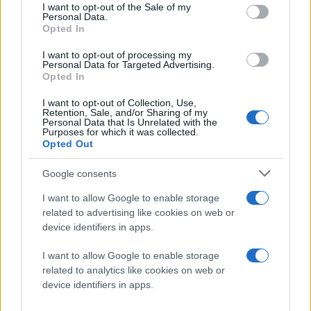
consent section.
I want to opt-out of the Sale of my
Personal Data.
Αρνείται να αποκαλύψει το μερίδιο αγοράς που
Opted In
κατέχει στην Ευρώπη (υπολογίζεται στο 95%)
I want to opt-out of processing my
Personal Data for Targeted Advertising.
Θέλει να μονοπωλήσει στην ψηφιοποίηση των
Opted In
βιβλίων (παρόμοια καταγγελία απορρίφθηκε στις
ΗΠΑ)
I want to opt-out of Collection, Use,
Retention, Sale, and/or Sharing of my
Personal Data that Is Unrelated with the
Προώθηση των υπηρεσιών της και υποβάθμιση
Purposes for which it was collected.
Opted Out
των ανταγωνιστών της στα αποτελέσματα
αναζήτησης
Google consents
Συμφωνία με μεγάλα sites για να εμποδίζουν τα
I want to allow Google to enable storage
search boxes ανταγωνιστικών μηχανών
related to advertising like cookies on web or
αναζήτησης, ώστε να αυξάνεται το κόστος
device identifiers in apps.
διαφήμισης.
I want to allow Google to enable storage
Απαγόρευση σε ανταγωνιστικές μηχανές
related to analytics like cookies on web or
αναζήτησης να εμφανίζουν videos από το
device identifiers in apps.
YouTube στα αποτελέσματα.