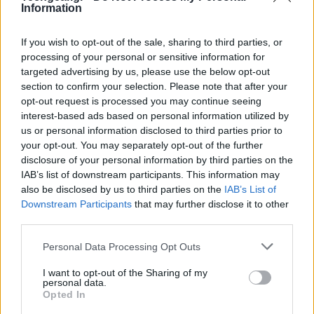
Information
If you wish to opt-out of the sale, sharing to third parties, or
processing of your personal or sensitive information for
targeted advertising by us, please use the below opt-out
section to confirm your selection. Please note that after your
opt-out request is processed you may continue seeing
interest-based ads based on personal information utilized by
us or personal information disclosed to third parties prior to
your opt-out. You may separately opt-out of the further
disclosure of your personal information by third parties on the
IAB’s list of downstream participants. This information may
also be disclosed by us to third parties on the
IAB’s List of
Ποιος να το πίστευε πριν από μερικά χρόνια, ότι η
Downstream Participants
that may further disclose it to other
Microsoft θα έσερνε κάποια άλλη εταιρία στα
third parties.
Ευρωπαϊκά δικαστήρια κατηγορώντας τη για
Please note that this website/app uses one or more Google
Personal Data Processing Opt Outs
μονοπώλιο (θυμίζουμε ότι της είχε επιβληθεί τεράστιο
services and may gather and store information including but
πρόστιμο από την Ευρωπαϊκή Επιτροπή για τον ίδιο
not limited to your visit or usage behaviour. You may click to
I want to opt-out of the Sharing of my
personal data.
grant or deny consent to Google and its third-party tags to
λόγο). Συγκεκριμένα, η Microsoft καταγγέλει τη
Opted In
use your data for below specified purposes in below Google
Google για τα εξής: