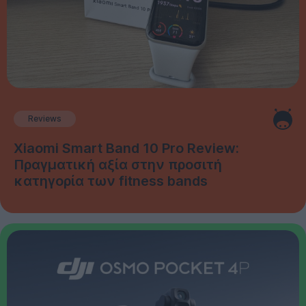
Reviews
Xiaomi Smart Band 10 Pro Review:
Πραγματική αξία στην προσιτή
κατηγορία των fitness bands