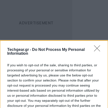
Techgear.gr -
Do Not Process My Personal
Information
Τα δύο περιφερειακά είναι σίγουρα ότι πιο όμορφο
έχουμε δει μέχρι στιγμής στην κατηγορία τους. Τόσο
If you wish to opt-out of the sale, sharing to third parties, or
το πληκτρολόγιο όσο και το ποντίκι, διαθέτουν μια
processing of your personal or sensitive information for
σταθερή μεταλική βάση, ενώ το κυρίως μέρος τους
targeted advertising by us, please use the below opt-out
section to confirm your selection. Please note that after your
είναι κατασκευασμένο από ανθεκτικό γυαλί.
opt-out request is processed you may continue seeing
interest-based ads based on personal information utilized by
us or personal information disclosed to third parties prior to
your opt-out. You may separately opt-out of the further
disclosure of your personal information by third parties on the