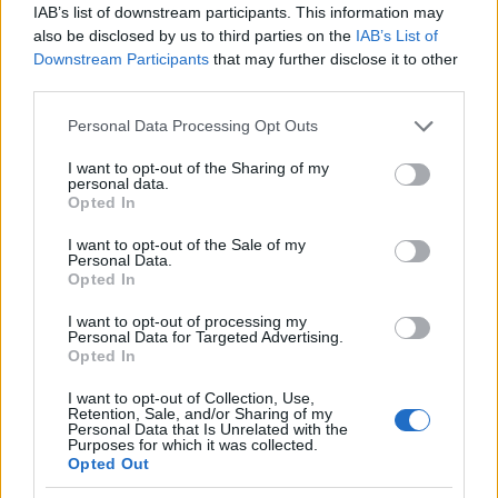
IAB’s list of downstream participants. This information may
also be disclosed by us to third parties on the
IAB’s List of
Downstream Participants
that may further disclose it to other
third parties.
Please note that this website/app uses one or more Google
Personal Data Processing Opt Outs
services and may gather and store information including but
not limited to your visit or usage behaviour. You may click to
I want to opt-out of the Sharing of my
personal data.
grant or deny consent to Google and its third-party tags to
Opted In
use your data for below specified purposes in below Google
consent section.
I want to opt-out of the Sale of my
Personal Data.
Opted In
I want to opt-out of processing my
Personal Data for Targeted Advertising.
Opted In
I want to opt-out of Collection, Use,
Retention, Sale, and/or Sharing of my
Personal Data that Is Unrelated with the
Purposes for which it was collected.
Πέρα από την εντυπωσιακή διάφανη εμφάνισή τους,
Opted Out
τα δύο περιφερειακά δε στερούνται ούτε