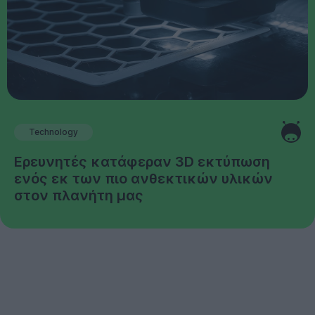
Technology
Ερευνητές κατάφεραν 3D εκτύπωση
ενός εκ των πιο ανθεκτικών υλικών
στον πλανήτη μας