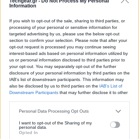
Techgear.gr -
Do Not Process My Personal
Information
Πάχος τοιχωμάτων:
Οι νανοσωλήνες
κατασκευάζονται με τοιχώματα πάχους λίγων
If you wish to opt-out of the sale, sharing to third parties, or
νανομέτρων, γεγονός που μεγιστοποιεί την
processing of your personal or sensitive information for
επιφάνεια διεπαφής σε σχέση με τον όγκο.
targeted advertising by us, please use the below opt-out
section to confirm your selection. Please note that after your
Ανθεκτικότητα:
Σε αντίθεση με άλλα
opt-out request is processed you may continue seeing
θερμοηλεκτρικά υλικά που αποσυντίθενται σε
interest-based ads based on personal information utilized by
υψηλές θερμοκρασίες, η συγκεκριμένη δομή
us or personal information disclosed to third parties prior to
πυριτίου λειτουργεί αποδοτικά και με
your opt-out. You may separately opt-out of the further
disclosure of your personal information by third parties on the
σταθερότητα.
IAB’s list of downstream participants. This information may
Η φυσική πίσω από την κατασκευή
also be disclosed by us to third parties on the
IAB’s List of
Η θερμοηλεκτρική απόδοση ενός υλικού μετράται από
Downstream Participants
that may further disclose it to other
third parties.
τον αδιάστατο δείκτη
ZT
(Figure of Merit). Για να είναι
ένα υλικό αποδοτικό, πρέπει να διαθέτει υψηλή
Please note that this website/app uses one or more Google
Personal Data Processing Opt Outs
ηλεκτρική αγωγιμότητα (για να ρέει το ρεύμα) και
services and may gather and store information including but
not limited to your visit or usage behaviour. You may click to
I want to opt-out of the Sharing of my
ταυτόχρονα χαμηλή θερμική αγωγιμότητα (για να
personal data.
grant or deny consent to Google and its third-party tags to
διατηρείται η διαφορά θερμοκρασίας μεταξύ της
Opted In
use your data for below specified purposes in below Google