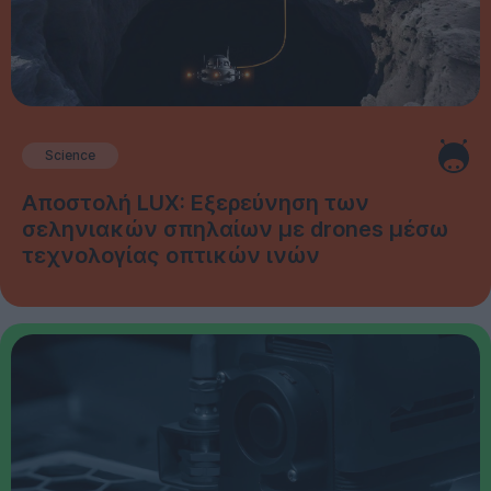
Science
Αποστολή LUX: Εξερεύνηση των
σεληνιακών σπηλαίων με drones μέσω
τεχνολογίας οπτικών ινών