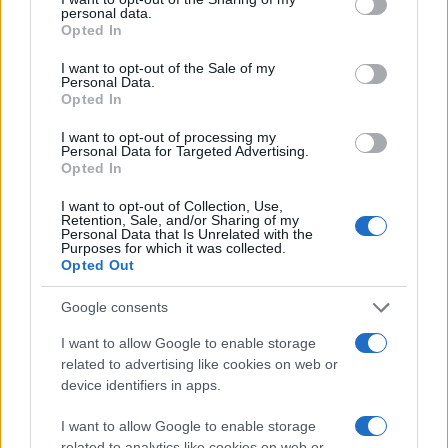
personal data.
grant or deny consent to Google and its third-party tags to
Opted In
use your data for below specified purposes in below Google
consent section.
I want to opt-out of the Sale of my
Personal Data.
Opted In
I want to opt-out of processing my
Personal Data for Targeted Advertising.
Opted In
I want to opt-out of Collection, Use,
Retention, Sale, and/or Sharing of my
Personal Data that Is Unrelated with the
Purposes for which it was collected.
Opted Out
Google consents
I want to allow Google to enable storage
Το NEC Medias N-04C είναι ήδη διαθέσιμο στην
related to advertising like cookies on web or
device identifiers in apps.
Ιαπωνία, αλλά μέχρι στιγμής δεν έχει γίνει γνωστό
εάν θα έρθει στην Ευρώπη.
I want to allow Google to enable storage
related to analytics like cookies on web or