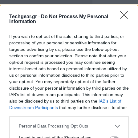
Techgear.gr -
Do Not Process My Personal
Information
If you wish to opt-out of the sale, sharing to third parties, or
processing of your personal or sensitive information for
targeted advertising by us, please use the below opt-out
section to confirm your selection. Please note that after your
opt-out request is processed you may continue seeing
interest-based ads based on personal information utilized by
Η συσκευή διαθέτει οθόνη 4'' TFT LCD ανάλυσης 854
us or personal information disclosed to third parties prior to
x 480 με επικάλυψη
Gorilla Glass
, επεξεργαστή
your opt-out. You may separately opt-out of the further
800MHz, κάμερα 5.1MP, WiFi 802.11n, GPS, υποδοχή
disclosure of your personal information by third parties on the
IAB’s list of downstream participants. This information may
για κάρτα μνήμης microSDHC εώς 32GB, κεραία
also be disclosed by us to third parties on the
IAB’s List of
τηλεόρασης 1 Seg TV, λειτουργικό σύστημα Android
Downstream Participants
that may further disclose it to other
2.2 (αναβάθμιση σε Android 2.3 τον Απρίλιο) και
third parties.
ζυγίζει 103gr.
Please note that this website/app uses one or more Google
Personal Data Processing Opt Outs
services and may gather and store information including but
not limited to your visit or usage behaviour. You may click to
I want to opt-out of the Sharing of my