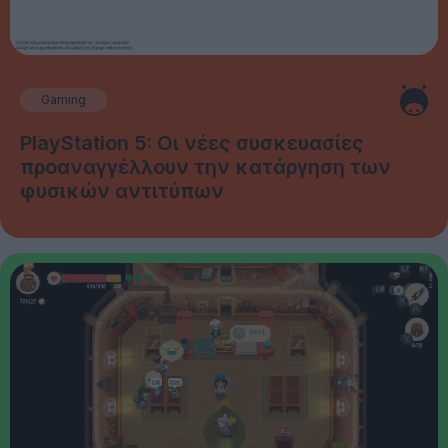
Gaming
PlayStation 5: Οι νέες συσκευασίες
προαναγγέλλουν την κατάργηση των
φυσικών αντιτύπων