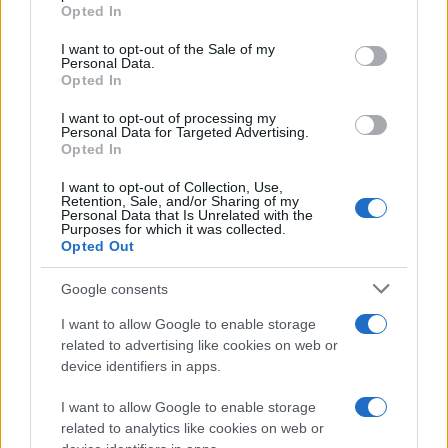
grant or deny consent to Google and its third-party tags to
Opted In
use your data for below specified purposes in below Google
consent section.
I want to opt-out of the Sale of my
Personal Data.
Opted In
I want to opt-out of processing my
Personal Data for Targeted Advertising.
Opted In
Το Nintendo eShop θα περιλαμβάνει πληθώρα τίτλων,
από τα παλιά κλασικά παιχνίδια των GameBoy και
I want to opt-out of Collection, Use,
Retention, Sale, and/or Sharing of my
Game Gear, μέχρι τα
3DS Ware
games, αλλά μέχρι
Personal Data that Is Unrelated with the
Purposes for which it was collected.
στιγμής δεν έχει γίνει καμία αναφορά στις τιμές τους.
Opted Out
Η πρόσβαση στο κατάστημα Nintendo eShop θα γίνει
Google consents
μέσω firmware update, το οποίο θα περιλαμβάνει και
I want to allow Google to enable storage
αναβάθμιση του Internet browser, καθώς και άλλες
related to advertising like cookies on web or
εκπλήξεις από τη Nintendo.
device identifiers in apps.
[πηγή
Destructoid
]
I want to allow Google to enable storage
related to analytics like cookies on web or