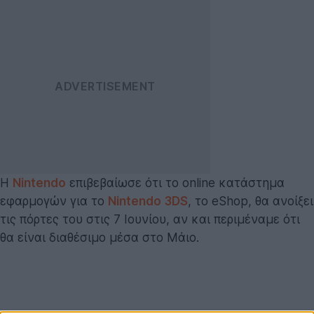
Η
Nintendo
επιβεβαίωσε ότι το online κατάστημα
εφαρμογών για το
Nintendo 3DS
, το eShop, θα ανοίξει
τις πόρτες του στις 7 Ιουνίου, αν και περιμέναμε ότι
θα είναι διαθέσιμο μέσα στο Μάιο.