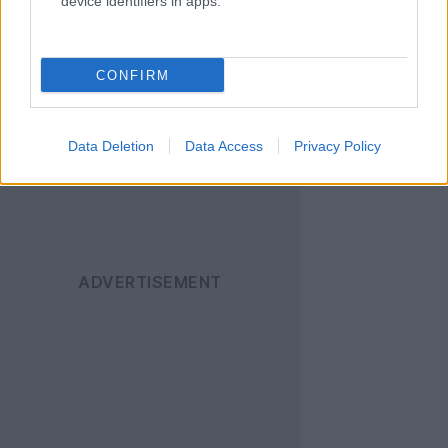
Ακολουθήστε το
device identifiers in apps.
Techgear.gr στο Google
News
για να
CONFIRM
ενημερώνεστε άμεσα
για όλα τα νέα άρθρα!
Data Deletion
Data Access
Privacy Policy