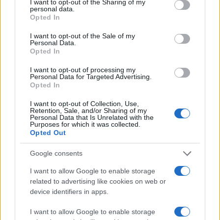
not limited to your visit or usage behaviour. You may click to
I want to opt-out of the Sharing of my
personal data.
grant or deny consent to Google and its third-party tags to
Opted In
use your data for below specified purposes in below Google
consent section.
I want to opt-out of the Sale of my
Personal Data.
Μπορούμε να πούμε ότι οι βασικές λειτουργίες σε
Opted In
αμφότερες τις συσκευές και τα λειτουργικά
I want to opt-out of processing my
συστήματα (
Symbian^3
και
Android 2.1
) είναι αρκετά
Personal Data for Targeted Advertising.
Opted In
ικανοποιητικές, με περίπου την ίδια ταχύτητα και
απόδοση. Μπορείτε να δείτε παρακάτω όλα τα video,
I want to opt-out of Collection, Use,
Retention, Sale, and/or Sharing of my
για να βγάλετε τα δικά σας συμπεράσματα:
Personal Data that Is Unrelated with the
Purposes for which it was collected.
Opted Out
Λεπτομέρειες, Απόδοση και Maps
Google consents
Περιβάλλον
I want to allow Google to enable storage
related to advertising like cookies on web or
YouTube και Γκαλερί
device identifiers in apps.
Browser
I want to allow Google to enable storage