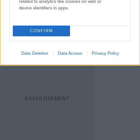
related to analytics like cookies on web or
device identifiers in apps.
Ακολουθήστε το
Techgear.gr στο Google
News
για να
CONFIRM
ενημερώνεστε άμεσα
για όλα τα νέα άρθρα!
Data Deletion
Data Access
Privacy Policy