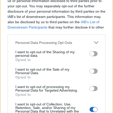
us or personal information disclosed to third parties prior to
your opt-out. You may separately opt-out of the further
disclosure of your personal information by third parties on the
IAB’s list of downstream participants. This information may
also be disclosed by us to third parties on the
IAB’s List of
Downstream Participants
that may further disclose it to other
third parties.
Please note that this website/app uses one or more Google
Personal Data Processing Opt Outs
services and may gather and store information including but
Από αυτά που έχουν γίνει γνωστά, το
Nokia X7-00
not limited to your visit or usage behaviour. You may click to
I want to opt-out of the Sharing of my
personal data.
grant or deny consent to Google and its third-party tags to
διαθέτει μεταλλική κατασκευή, οθόνη
4'' ανάλυσης
Opted In
use your data for below specified purposes in below Google
360 x 640
(μάλλον παρόμοια με το
Nokia E7
), κάμερα
consent section.
I want to opt-out of the Sale of my
8MP
με dual-LED flash, μνήμη RAM 245MB,
Personal Data.
Opted In
αποθηκευτικό χώρο 450MB, υποδοχή
microUSB
και
τέσσερα ηχεία!
I want to opt-out of processing my
Personal Data for Targeted Advertising.
Opted In
Στο παρακάτω video μπορούμε να δούμε ότι τρέχει το
Need For Speed Shift
:
I want to opt-out of Collection, Use,
Retention, Sale, and/or Sharing of my
Personal Data that Is Unrelated with the