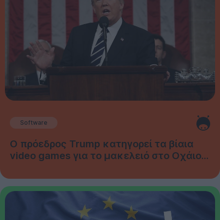
Software
Ο πρόεδρος Trump κατηγορεί τα βίαια
video games για το μακελειό στο Οχάιο...