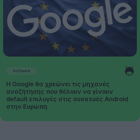
Software
Η Google θα χρεώνει τις μηχανές
αναζήτησης που θέλουν να γίνουν
default επιλογές στις συσκευές Android
στην Ευρώπη