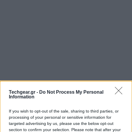
Ένα νέο project ονόματι OneID φιλοδοξεί να αλλάξει
τα μέχρι τώρα δεδομένα του login, δίνοντας τέλος
Techgear.gr -
Do Not Process My Personal
Information
στα usernames και passwords. Αντί να συμπληρώνει
κωδικούς, ο χρήστης θα μπορεί να εισέρχεται στο
If you wish to opt-out of the sale, sharing to third parties, or
λογαριασμό του κάνοντας χρήση των διαφορετικών
processing of your personal or sensitive information for
συσκευών του, απολαμβάνοντας με τον τρόπο αυτό
targeted advertising by us, please use the below opt-out
πολύ μεγαλύτερη ασφάλεια.
section to confirm your selection. Please note that after your