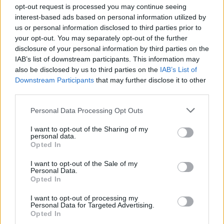
opt-out request is processed you may continue seeing
interest-based ads based on personal information utilized by
us or personal information disclosed to third parties prior to
your opt-out. You may separately opt-out of the further
disclosure of your personal information by third parties on the
IAB’s list of downstream participants. This information may
also be disclosed by us to third parties on the
IAB’s List of
Downstream Participants
that may further disclose it to other
third parties.
Please note that this website/app uses one or more Google
Personal Data Processing Opt Outs
services and may gather and store information including but
not limited to your visit or usage behaviour. You may click to
I want to opt-out of the Sharing of my
personal data.
grant or deny consent to Google and its third-party tags to
Το OneID κάνει χρήση προηγμένης ασύμμετρης
Opted In
use your data for below specified purposes in below Google
κρυπτογραφίας που ταυτοποιεί τα στοιχεία του
consent section.
I want to opt-out of the Sale of my
χρήστη μέσα από πολλαπλές ηλεκτρονικές συσκευές
Personal Data.
Opted In
(υπολογιστή, κινητό τηλέφωνο,
tablet
). Οι συσκευές
αυτές συνεργάζονται για την προστασία των
I want to opt-out of processing my
Personal Data for Targeted Advertising.
προσωπικών του δεδομένων.
Opted In