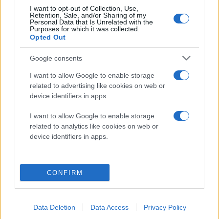
Στην πράξη, το OneID απαιτεί δύο συσκευές: τη
I want to opt-out of Collection, Use,
Retention, Sale, and/or Sharing of my
λεγόμενη ενεργή συσκευή, δηλαδή αυτή που
Personal Data that Is Unrelated with the
Purposes for which it was collected.
χρησιμοποιεί ο χρήστης για να πραγματοποιήσει το
Opted Out
login (έστω τον υπολογιστή του) και μια δεύτερη
συσκευή της επιλογής του, όπως για παράδειγμα το
Google consents
smartphone
του.
I want to allow Google to enable storage
related to advertising like cookies on web or
Για να εισέλθει σε μία ιστοσελίδα ή να
device identifiers in apps.
πραγματοποιήσει μια πληρωμή, πατάει το κουμπί
I want to allow Google to enable storage
OneID και ο υπολογιστής αποστέλλει επαλήθευση στο
related to analytics like cookies on web or
τηλέφωνο του. Από εκεί ο χρήστης επαληθεύει την
device identifiers in apps.
ταυτότητα του ή σε περίπτωση που δεν έχει κοντά
του μια δεύτερη συσκευή πληκτρολογεί ένα pin.
CONFIRM
Ο δημιουργός του OneID, Steve Kirsch, δηλώνει ότι
πρόκειται για ένα μοντέλο που θα μας απασχολήσει
πολύ μελλοντικά ενώ δεν αποκλείεται να εξαλλείψει
Data Deletion
Data Access
Privacy Policy
σύντομα την παραδοσιακή μέθοδο login αλλά και το