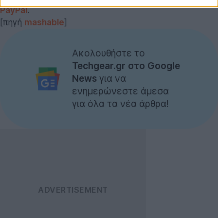
PayPal
.
[πηγή
mashable
]
Ακολουθήστε το
Techgear.gr στο Google
News
για να
ενημερώνεστε άμεσα
για όλα τα νέα άρθρα!