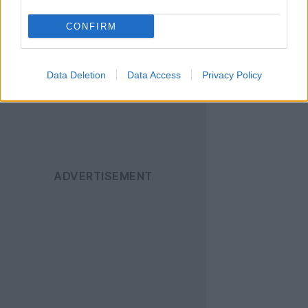
Techgear.gr στο Google
News
για να
CONFIRM
ενημερώνεστε άμεσα
για όλα τα νέα άρθρα!
Data Deletion
Data Access
Privacy Policy