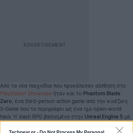
Από τα νέα παιχνίδια που προκάλεσαν αίσθηση στο
PlayStation Showcase
ήταν και το
Phantom Blade
Zero
, ένα third-person action game από την κινέζικη
S-Game που το περιγράφει ως ένα ημι-open-world
hack 'n' slash RPG βασισμένο στην
Unreal Engine 5
με
μεγάλους χάρτες και ζοφερή ατμόσφαιρα που
υπενθυμίζει μονίμως στον gamer να μην χαλαρώνει
Techgear.gr -
Do Not Process My Personal