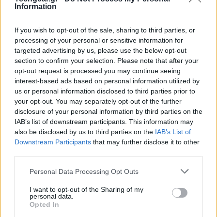
Information
ποτέ.
If you wish to opt-out of the sale, sharing to third parties, or
Στο trailer βλέπουμε έναν ελίτ δολοφόνο που
processing of your personal or sensitive information for
ονομάζεται Soul να έχει ξεκινήσει το αιματηρό ταξίδι
targeted advertising by us, please use the below opt-out
του για να «πάρει πίσω την καρδιά του». Ο Soul είχε
section to confirm your selection. Please note that after your
παγιδευτεί για τον φόνο του ηγέτη της The Order,
opt-out request is processed you may continue seeing
interest-based ads based on personal information utilized by
μιας πανίσχυρης οργάνωσης της οποίας είναι μέλος,
us or personal information disclosed to third parties prior to
και ήταν σχεδόν νεκρός όταν κατάφερε να τον σώσει
your opt-out. You may separately opt-out of the further
ένας μυστηριώδης healer, δίνοντας του όμως μόνο 66
disclosure of your personal information by third parties on the
ημέρες ζωής. Το gameplay αναμένεται καταιγιστικό
IAB’s list of downstream participants. This information may
also be disclosed by us to third parties on the
IAB’s List of
σε κινήσεις και εκτελέσεις, με τον Soul να συλλέγει
Downstream Participants
that may further disclose it to other
νέα όπλα και πανοπλίες, καθώς και να αναβαθμίζει
third parties.
τις ικανότητες του σε κάθε νίκη.
Please note that this website/app uses one or more Google
Personal Data Processing Opt Outs
services and may gather and store information including but
not limited to your visit or usage behaviour. You may click to
I want to opt-out of the Sharing of my
personal data.
grant or deny consent to Google and its third-party tags to
Opted In
use your data for below specified purposes in below Google