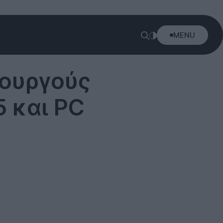
MENU
ιουργούς
5 και PC