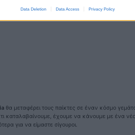
 πως η ανάπτυξη γίνεται από τη
Luminous Productio
Data Deletion
Data Access
Privacy Policy
πό διάφορους τομείς της διασκέδασης όπως η τηλεό
ia
θα μεταφέρει τους παίκτες σε έναν κόσμο γεμάτο
ό,τι καταλαβαίνουμε, έχουμε να κάνουμε με ένα νέο
ερα για να είμαστε σίγουροι.