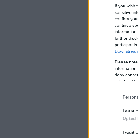
If you wish 
sensitive in
confirm you
continue se
information 
further disc
participants
Downstream 
Please note
information 
deny consent
in below Go
Persona
I want t
Opted 
I want t