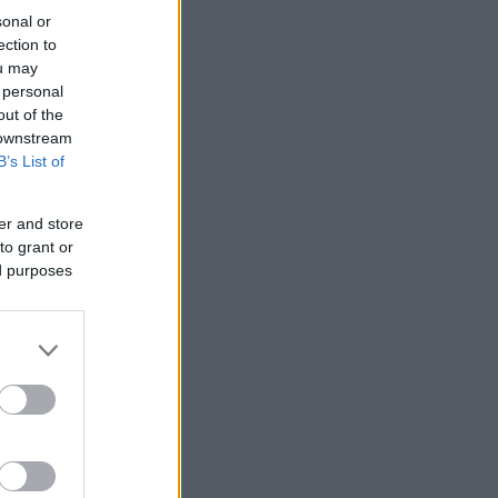
sonal or
ection to
ou may
 personal
out of the
 downstream
B’s List of
er and store
to grant or
ed purposes