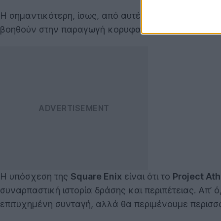
Η σημαντικότερη, ίσως, από αυτές είναι το γεγονός
βοηθούν στην παραγωγή κορυφαίοι σεναριογράφοι α
Η υπόσχεση της
Square Enix
είναι ότι το
Project Ath
συναρπαστική ιστορία δράσης και περιπέτειας. Απ’ 
επιτυχημένη συνταγή, αλλά θα περιμένουμε περισσότ