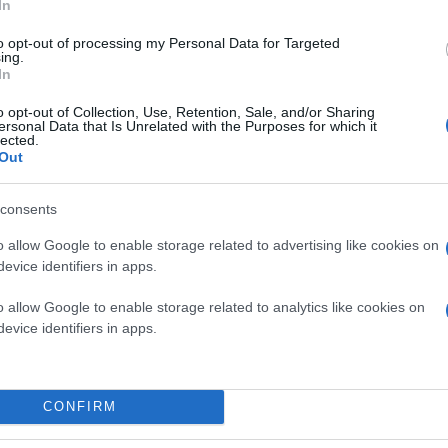
In
to opt-out of processing my Personal Data for Targeted
ing.
In
o opt-out of Collection, Use, Retention, Sale, and/or Sharing
ersonal Data that Is Unrelated with the Purposes for which it
lected.
Out
consents
o allow Google to enable storage related to advertising like cookies on
evice identifiers in apps.
o allow Google to enable storage related to analytics like cookies on
evice identifiers in apps.
 το
PlayStation 5
ήταν η εμφάνιση ενός νέου παιχνιδ
κρό teaser από τον κόσμο που ετοιμάζει, αλλά οι πλη
CONFIRM