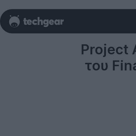
Project
του Fin