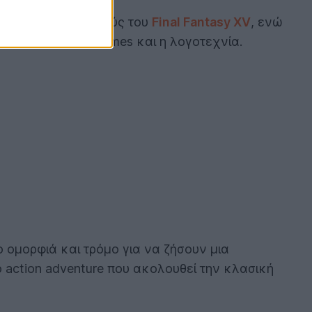
ns
, τους δημιουργούς του
Final Fantasy XV
, ενώ
ραση, τα video games και η λογοτεχνία.
 ομορφιά και τρόμο για να ζήσουν μια
 action adventure που ακολουθεί την κλασική