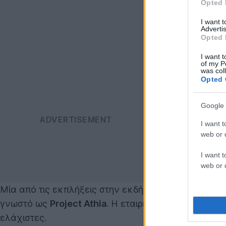
Opted 
I want 
Advertis
Opted 
I want t
of my P
was col
Opted 
Google 
I want t
web or d
I want t
web or d
Μία από τις εκπλήξεις στην εκδήλωση της Sony για
γνωστό ως
Project Athia
. Η εταιρεία έδειξε ένα μι
ελάχιστες.