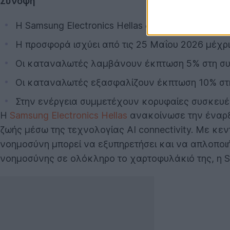
Σύνοψη
Η Samsung Electronics Hellas διεξάγει την προ
Η προσφορά ισχύει από τις 25 Μαΐου 2026 μέχρι
Οι καταναλωτές λαμβάνουν έκπτωση 5% στη συν
Οι καταναλωτές εξασφαλίζουν έκπτωση 10% στη 
Στην ενέργεια συμμετέχουν κορυφαίες συσκευές 
Η
Samsung Electronics Hellas
ανακοίνωσε την έναρ
ζωής μέσω της τεχνολογίας AI connectivity. Με κεν
νοημοσύνη μπορεί να εξυπηρετήσει και να απλοποι
νοημοσύνης σε ολόκληρο το χαρτοφυλάκιό της, η S