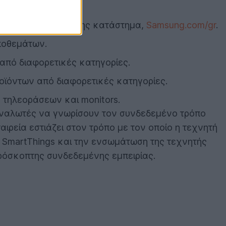
ίσημο ηλεκτρονικό της κατάστημα,
Samsung.com/gr
.
αποθεμάτων.
από διαφορετικές κατηγορίες.
οϊόντων από διαφορετικές κατηγορίες.
 τηλεοράσεων και monitors.
ναλωτές να γνωρίσουν τον συνδεδεμένο τρόπο
ταιρεία εστιάζει στον τρόπο με τον οποίο η τεχνητή
 SmartThings και την ενσωμάτωση της τεχνητής
ρόσκοπτης συνδεδεμένης εμπειρίας.