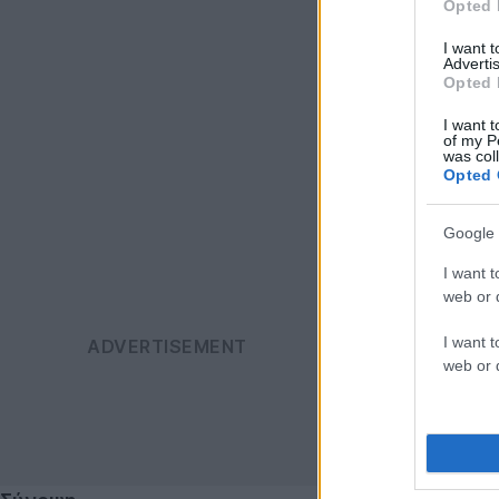
Opted 
I want 
Advertis
Opted 
I want t
of my P
was col
Opted 
Google 
I want t
web or d
I want t
web or d