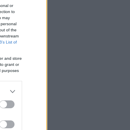
sonal or
ection to
ou may
 personal
out of the
 downstream
B’s List of
er and store
to grant or
ed purposes