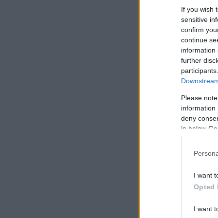
If you wish 
sensitive in
confirm you
continue se
information 
further disc
participants
Downstream 
Please note
information 
deny consent
in below Go
Persona
I want t
Opted 
I want t