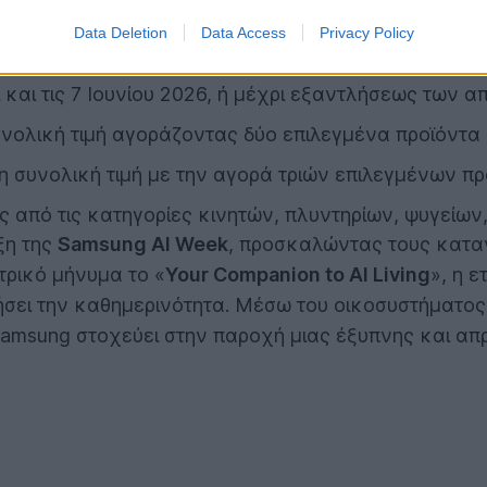
Data Deletion
Data Access
Privacy Policy
ωθητική ενέργεια "Samsung AI Week" μέσα από το επ
 και τις 7 Ιουνίου 2026, ή μέχρι εξαντλήσεως των 
ολική τιμή αγοράζοντας δύο επιλεγμένα προϊόντα 
συνολική τιμή με την αγορά τριών επιλεγμένων πρ
από τις κατηγορίες κινητών, πλυντηρίων, ψυγείων,
ξη της
Samsung AI Week
, προσκαλώντας τους κατα
τρικό μήνυμα το «
Your Companion to AI Living
», η ε
ήσει την καθημερινότητα. Μέσω του οικοσυστήματος
amsung στοχεύει στην παροχή μιας έξυπνης και απ