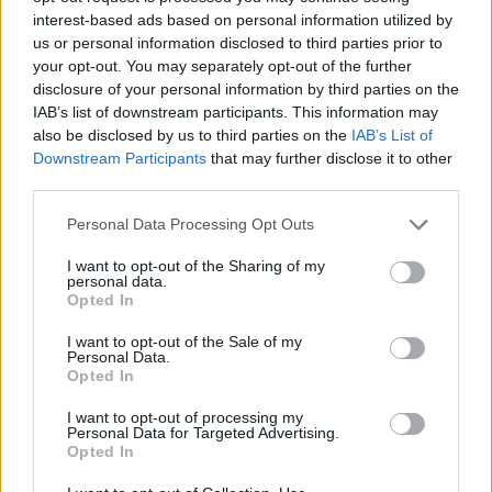
Pixel O.I.S.
interest-based ads based on personal information utilized by
16MP f/2.2 με φακό 123° (fixed-focus)
us or personal information disclosed to third parties prior to
your opt-out. You may separately opt-out of the further
12MP f/2.4 με φακό 45°, ΑF, O.I.S.
disclosure of your personal information by third parties on the
IAB’s list of downstream participants. This information may
Dual κάμερα
also be disclosed by us to third parties on the
IAB’s List of
10MP f/1.9 Dual Pixel AF (4K video) με
Downstream Participants
that may further disclose it to other
λειτουργία αναγνώρισης προσώπου
third parties.
8MP f/2.2 Live Focus, Dual Pixel AF
Please note that this website/app uses one or more Google
Personal Data Processing Opt Outs
services and may gather and store information including but
Single κάμερα 10MP f/2.2 Dual Pixel AF
not limited to your visit or usage behaviour. You may click to
I want to opt-out of the Sharing of my
personal data.
grant or deny consent to Google and its third-party tags to
Αισθητήρας δακτυλικών αποτυπωμάτων στο πλάι
Opted In
use your data for below specified purposes in below Google
WiFi 802.11ac, Bluetooth 5.0, NFC, GPS/GLONASS,
consent section.
I want to opt-out of the Sale of my
4G LTE, 5G επιλογή
Personal Data.
Opted In
Λειτουργικό σύστημα Android 9.0 Pie με One UI
I want to opt-out of processing my
Διπλή μπαταρία 4380mAh
Personal Data for Targeted Advertising.
Opted In
Υποδοχή USB Type-C