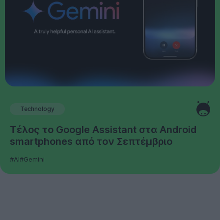
Technology
Τέλος το Google Assistant στα Android
smartphones από τον Σεπτέμβριο
#AI
#Gemini