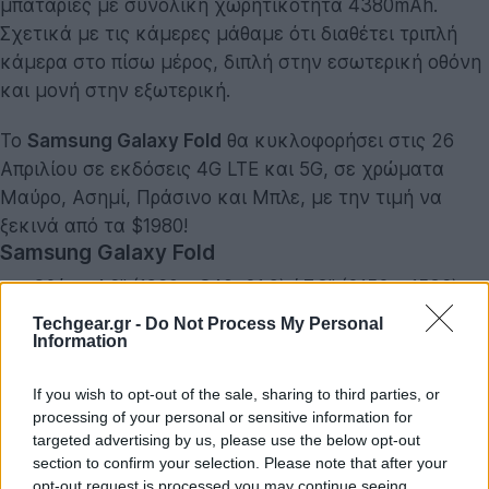
μπαταρίες με συνολική χωρητικότητα 4380mAh.
Σχετικά με τις κάμερες μάθαμε ότι διαθέτει τριπλή
κάμερα στο πίσω μέρος, διπλή στην εσωτερική οθόνη
και μονή στην εξωτερική.
Το
Samsung Galaxy Fold
θα κυκλοφορήσει στις 26
Απριλίου σε εκδόσεις 4G LTE και 5G, σε χρώματα
Μαύρο, Ασημί, Πράσινο και Μπλε, με την τιμή να
ξεκινά από τα $1980!
Samsung Galaxy Fold
Οθόνη 4.6'' (1960 x 840, 21:9) / 7.3'' (2152 x 1536)
Techgear.gr -
Do Not Process My Personal
Επεξεργαστής octa-core 7nm
Information
Μνήμη RAM 12GB
If you wish to opt-out of the sale, sharing to third parties, or
Αποθηκευτικός χώρος 512GB UFS 3.0
processing of your personal or sensitive information for
Triple κάμερα
targeted advertising by us, please use the below opt-out
section to confirm your selection. Please note that after your
12MP f/1.5-2.4 με φακό 77°, Dual Aperture, Dual
opt-out request is processed you may continue seeing