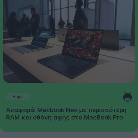
Apple
Αναφορά: Macbook Neo με περισσότερη
RAM και οθόνη αφής στα MacBook Pro