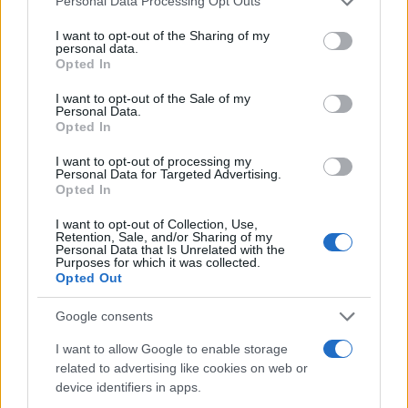
Personal Data Processing Opt Outs
services and may gather and store information including but
not limited to your visit or usage behaviour. You may click to
I want to opt-out of the Sharing of my
personal data.
grant or deny consent to Google and its third-party tags to
Opted In
use your data for below specified purposes in below Google
consent section.
I want to opt-out of the Sale of my
Personal Data.
Opted In
I want to opt-out of processing my
Personal Data for Targeted Advertising.
Opted In
I want to opt-out of Collection, Use,
Retention, Sale, and/or Sharing of my
Personal Data that Is Unrelated with the
Purposes for which it was collected.
Αυτή τη στιγμή, το μεγαλύτερο smartphone της
Opted Out
εταιρίας είναι το Samsung Infuse 4G, με οθόνη 4.5'',
Google consents
ενώ το μικρότερο tablet της είναι το Samsung Galaxy
Tab με οθόνη 7'', οπότε δε μπορούμε να το
I want to allow Google to enable storage
related to advertising like cookies on web or
κατατάξουμε ακόμα σε μια κατηγορία.
device identifiers in apps.