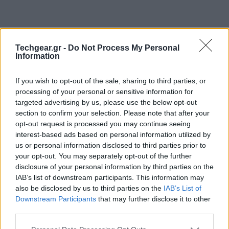
Techgear.gr -
Do Not Process My Personal
Information
If you wish to opt-out of the sale, sharing to third parties, or
processing of your personal or sensitive information for
targeted advertising by us, please use the below opt-out
section to confirm your selection. Please note that after your
opt-out request is processed you may continue seeing
interest-based ads based on personal information utilized by
Η κορεάτικη έκδοση της Yahoo αναφέρει σε
us or personal information disclosed to third parties prior to
your opt-out. You may separately opt-out of the further
δημοσίευμα της ότι η Samsung ετοιμάζει ακόμα ένα
disclosure of your personal information by third parties on the
μέλος για την οικογένεια Galaxy, το Samsung Galaxy Q,
IAB’s list of downstream participants. This information may
το οποίο μάλιστα θα αποτελέσει τον συνδετικό κρίκο
also be disclosed by us to third parties on the
IAB’s List of
μεταξύ των
smartphones
και
tablets
, αφού
Downstream Participants
that may further disclose it to other
φημολογείται ότι θα διαθέτει οθόνη 5.3'' Super
third parties.
AMOLED!
Please note that this website/app uses one or more Google